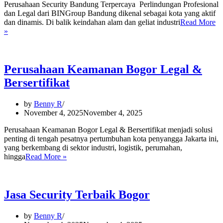
Perusahaan Security Bandung Terpercaya Perlindungan Profesional
dan Legal dari BINGroup Bandung dikenal sebagai kota yang aktif
dan dinamis. Di balik keindahan alam dan geliat industri
Read More
Perusahaan
»
Security
Bandung
Terpercaya
Perusahaan Keamanan Bogor Legal &
Bersertifikat
by
Benny R
November 4, 2025
November 4, 2025
Perusahaan Keamanan Bogor Legal & Bersertifikat menjadi solusi
penting di tengah pesatnya pertumbuhan kota penyangga Jakarta ini,
yang berkembang di sektor industri, logistik, perumahan,
Perusahaan
hingga
Read More »
Keamanan
Bogor
Legal
&
Jasa Security Terbaik Bogor
Bersertifikat
by
Benny R