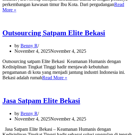
perkembangan kawasan timur Ibu Kota. Dari pergudangan
Read
Outsourcing
More »
Security
Jakarta
Timur
Outsourcing Satpam Elite Bekasi
by
Benny R
November 4, 2025
November 4, 2025
Outsourcing satpam Elite Bekasi Keamanan Humanis dengan
Kedisiplinan Tingkat Tinggi hadir menjawab kebutuhan
pengamanan di kota yang menjadi jantung industri Indonesia ini.
Outsourcing
Bekasi adalah rumah
Read More »
Satpam
Elite
Bekasi
Jasa Satpam Elite Bekasi
by
Benny R
November 4, 2025
November 4, 2025
Jasa Satpam Elite Bekasi – Keamanan Humanis dengan
Kedisiplinan Tingkat Tinggi hadir sebagai solusi unggulan di tengah