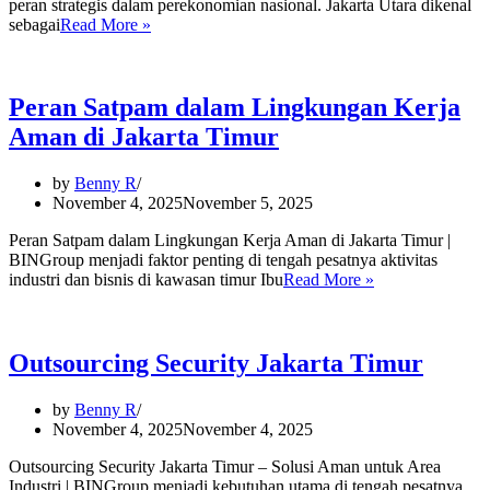
peran strategis dalam perekonomian nasional. Jakarta Utara dikenal
Outsourcing
sebagai
Read More »
Security
Jakarta
Utara
Peran Satpam dalam Lingkungan Kerja
Aman di Jakarta Timur
by
Benny R
November 4, 2025
November 5, 2025
Peran Satpam dalam Lingkungan Kerja Aman di Jakarta Timur |
BINGroup menjadi faktor penting di tengah pesatnya aktivitas
Peran
industri dan bisnis di kawasan timur Ibu
Read More »
Satpam
dalam
Lingkungan
Kerja
Outsourcing Security Jakarta Timur
Aman
di
by
Benny R
Jakarta
November 4, 2025
November 4, 2025
Timur
Outsourcing Security Jakarta Timur – Solusi Aman untuk Area
Industri | BINGroup menjadi kebutuhan utama di tengah pesatnya