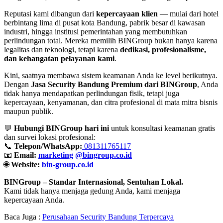
Reputasi kami dibangun dari
kepercayaan klien
— mulai dari hotel
berbintang lima di pusat kota Bandung, pabrik besar di kawasan
industri, hingga institusi pemerintahan yang membutuhkan
perlindungan total. Mereka memilih BINGroup bukan hanya karena
legalitas dan teknologi, tetapi karena
dedikasi, profesionalisme,
dan kehangatan pelayanan kami
.
Kini, saatnya membawa sistem keamanan Anda ke level berikutnya.
Dengan
Jasa Security Bandung Premium dari BINGroup
, Anda
tidak hanya mendapatkan perlindungan fisik, tetapi juga
kepercayaan, kenyamanan, dan citra profesional di mata mitra bisnis
maupun publik.
💬
Hubungi BINGroup hari ini
untuk konsultasi keamanan gratis
dan survei lokasi profesional:
📞
Telepon/WhatsApp:
081311765117
📧
Email:
marketing
@bingroup.co.id
🌐
Website:
bin-group.co.id
BINGroup – Standar Internasional, Sentuhan Lokal.
Kami tidak hanya menjaga gedung Anda, kami menjaga
kepercayaan Anda.
Baca Juga :
Perusahaan Security Bandung Terpercaya