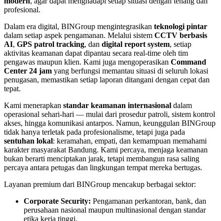
modern
, agar dapat menghadapi setiap situasi dengan tenang dan
profesional.
Dalam era digital, BINGroup mengintegrasikan
teknologi pintar
dalam setiap aspek pengamanan. Melalui sistem
CCTV berbasis
AI
,
GPS patrol tracking
, dan
digital report system
, setiap
aktivitas keamanan dapat dipantau secara real-time oleh tim
pengawas maupun klien. Kami juga mengoperasikan
Command
Center 24 jam
yang berfungsi memantau situasi di seluruh lokasi
penugasan, memastikan setiap laporan ditangani dengan cepat dan
tepat.
Kami menerapkan
standar keamanan internasional
dalam
operasional sehari-hari — mulai dari prosedur patroli, sistem kontrol
akses, hingga komunikasi antarpos. Namun, keunggulan BINGroup
tidak hanya terletak pada profesionalisme, tetapi juga pada
sentuhan lokal
: keramahan, empati, dan kemampuan memahami
karakter masyarakat Bandung. Kami percaya, menjaga keamanan
bukan berarti menciptakan jarak, tetapi membangun rasa saling
percaya antara petugas dan lingkungan tempat mereka bertugas.
Layanan premium dari BINGroup mencakup berbagai sektor:
Corporate Security:
Pengamanan perkantoran, bank, dan
perusahaan nasional maupun multinasional dengan standar
etika kerja tinggi.