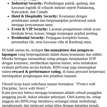
Industrial Security:
Perlindungan pabrik, gudang, dan
kawasan logistik di wilayah industri seperti Padalarang,
Rancaekek, dan Cimahi.
Hotel & Hospitality Security:
Keamanan dengan
pendekatan ramah dan berpenampilan profesional untuk
menjaga kenyamanan tamu.
Event & VIP Security:
Layanan pengamanan untuk acara
berskala besar, konser, hingga kunjungan pejabat penting.
Residential Security:
Penjagaan kompleks hunian,
perumahan elit, serta kawasan villa di Bandung utara.
Di balik semua itu, terdapat
tim manajemen dan pengawas
lapangan
yang berpengalaman dalam dunia keamanan dan militer.
Mereka bertugas memastikan setiap petugas menjalankan SOP
dengan konsisten, memberikan laporan harian, serta melakukan
evaluasi performa secara berkala. BINGroup juga menerapkan
sistem
reward & performance rating
, di mana personel berprestasi
mendapatkan penghargaan dan pelatihan lanjutan.
Filosofi kerja kami sederhana namun bermakna:
“Protect with
Discipline, Serve with Heart.”
Kami percaya bahwa menjaga keamanan adalah sebuah panggilan
tanggung jawab, bukan sekadar pekerjaan. Oleh karena itu, setiap
anggota tim BINGroup membawa semangat untuk melindungi,
menghormati, dan melayani setiap klien dengan integritas penuh.