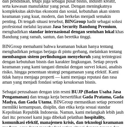
dan pendidikan, tetapi juga sebagai pusat bisnis, industri kreatif,
serta kawasan manufaktur yang pesat. Dengan meningkatnya
kompleksitas aktivitas ekonomi dan sosial, kebutuhan akan sistem
keamanan yang kuat, modern, dan berkelas menjadi semakin
penting. Di tengah situasi tersebut,
BINGroup
hadir sebagai solusi
profesional melalui layanan
Jasa Security Bandung Premium
,
menghadirkan
standar internasional dengan sentuhan lokal
khas
Bandung yang ramah, santun, dan beretika tinggi.
BINGroup memahami bahwa keamanan bukan hanya tentang
menghadirkan petugas berjaga di pintu gerbang, melainkan tentang
membangun sistem perlindungan menyeluruh
yang terintegrasi
dengan kebutuhan bisnis dan karakter lingkungan. Setiap proyek
keamanan yang kami tangani dimulai dengan survei lokasi, analisis
risiko, hingga penentuan strategi pengamanan yang efektif. Kami
tidak hanya menjaga properti — kami menjaga reputasi dan rasa
aman yang menjadi fondasi setiap kesuksesan bisnis.
Sebagai perusahaan dengan izin resmi
BUJP (Badan Usaha Jasa
Pengamanan)
dan tenaga kerja bersertifikat
Gada Pratama, Gada
Madya, dan Gada Utama
, BINGroup memastikan setiap personel
memiliki kemampuan, disiplin, dan etika kerja sesuai standar
Kepolisian Republik Indonesia. Namun, kami melangkah lebih jauh
dari itu: personel kami juga dibekali pelatihan
hospitality,
komunikasi efektif, manajemen krisis, dan teknologi keamanan