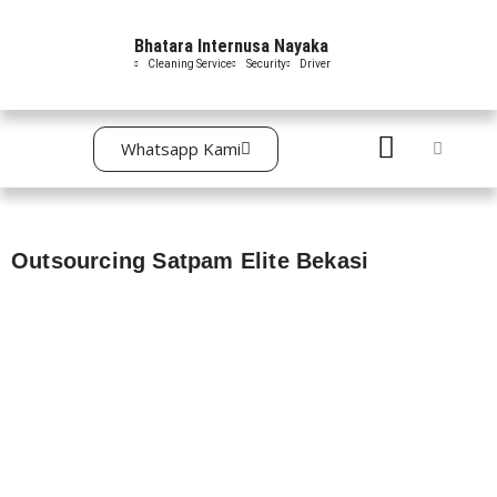
Bhatara Internusa Nayaka
Skip
Cleaning Service
Security
Driver
to
content
Whatsapp Kami
Outsourcing Satpam Elite Bekasi