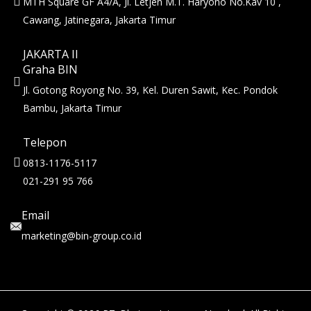
MTH Square GF A4/A, Jl. Letjen M.T. Haryono No.Kav 10 ,
Cawang, Jatinegara, Jakarta Timur
JAKARTA II
Graha BIN
Jl. Gotong Royong No. 39, Kel. Duren Sawit, Kec. Pondok
Bambu, Jakarta Timur
Telepon
0813-1176-5117
021-291 95 766
Email
marketing@bin-group.co.id