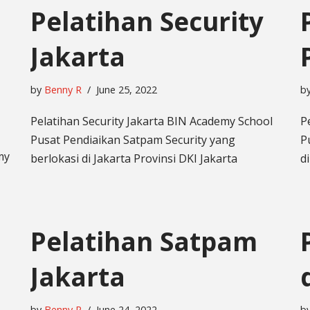
Pelatihan Security
Jakarta
by
Benny R
June 25, 2022
b
Pelatihan Security Jakarta BIN Academy School
P
Pusat Pendiaikan Satpam Security yang
P
my
berlokasi di Jakarta Provinsi DKI Jakarta
d
Pelatihan Satpam
Jakarta
by
Benny R
June 24, 2022
b