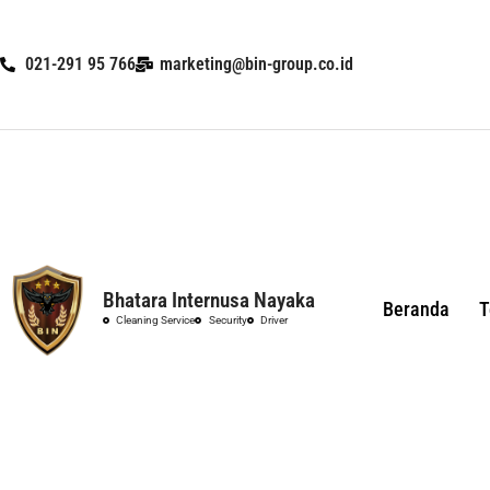
Skip
021-291 95 766
marketing@bin-group.co.id
to
content
Bhatara Internusa Nayaka
Beranda
T
Cleaning Service
Security
Driver