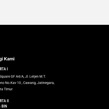
i Kami
RTA I
quare GF A4/A, Jl. Letjen M.T.
no No.Kav 10 , Cawang, Jatinegara,
ta Timur
TA II
a BIN