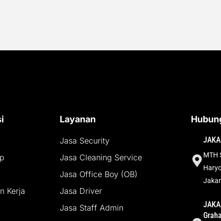
i
Layanan
Hubung
JAKA
Jasa Security
MTH S
up
Jasa Cleaning Service
Haryo
Jasa Office Boy (OB)
Jakar
 Kerja
Jasa Driver
JAKAR
Jasa Staff Admin
Grah