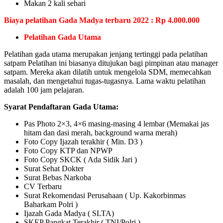
Makan 2 kali sehari
Biaya pelatihan Gada Madya terbaru 2022 : Rp 4.000.000
Pelatihan Gada Utama
Pelatihan gada utama merupakan jenjang tertinggi pada pelatihan
satpam Pelatihan ini biasanya ditujukan bagi pimpinan atau manager
satpam. Mereka akan dilatih untuk mengelola SDM, memecahkan
masalah, dan mengetahui tugas-tugasnya. Lama waktu pelatihan
adalah 100 jam pelajaran.
Syarat Pendaftaran Gada Utama:
Pas Photo 2×3, 4×6 masing-masing 4 lembar (Memakai jas
hitam dan dasi merah, background warna merah)
Foto Copy Ijazah terakhir ( Min. D3 )
Foto Copy KTP dan NPWP
Foto Copy SKCK ( Ada Sidik Jari )
Surat Sehat Dokter
Surat Bebas Narkoba
CV Terbaru
Surat Rekomendasi Perusahaan ( Up. Kakorbinmas
Baharkam Polri )
Ijazah Gada Madya ( SLTA)
SKEP Pangkat Terakhir ( TNI/Polri )