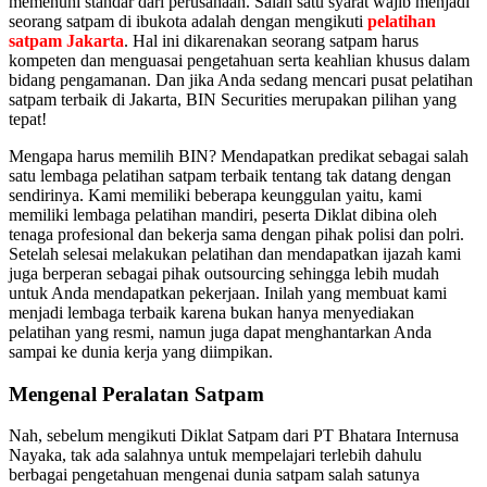
memenuhi standar dari perusahaan. Salah satu syarat wajib menjadi
seorang satpam di ibukota adalah dengan mengikuti
pelatihan
satpam Jakarta
. Hal ini dikarenakan seorang satpam harus
kompeten dan menguasai pengetahuan serta keahlian khusus dalam
bidang pengamanan. Dan jika Anda sedang mencari pusat pelatihan
satpam terbaik di Jakarta, BIN Securities merupakan pilihan yang
tepat!
Mengapa harus memilih BIN? Mendapatkan predikat sebagai salah
satu lembaga pelatihan satpam terbaik tentang tak datang dengan
sendirinya. Kami memiliki beberapa keunggulan yaitu, kami
memiliki lembaga pelatihan mandiri, peserta Diklat dibina oleh
tenaga profesional dan bekerja sama dengan pihak polisi dan polri.
Setelah selesai melakukan pelatihan dan mendapatkan ijazah kami
juga berperan sebagai pihak outsourcing sehingga lebih mudah
untuk Anda mendapatkan pekerjaan. Inilah yang membuat kami
menjadi lembaga terbaik karena bukan hanya menyediakan
pelatihan yang resmi, namun juga dapat menghantarkan Anda
sampai ke dunia kerja yang diimpikan.
Mengenal Peralatan Satpam
Nah, sebelum mengikuti Diklat Satpam dari PT Bhatara Internusa
Nayaka, tak ada salahnya untuk mempelajari terlebih dahulu
berbagai pengetahuan mengenai dunia satpam salah satunya