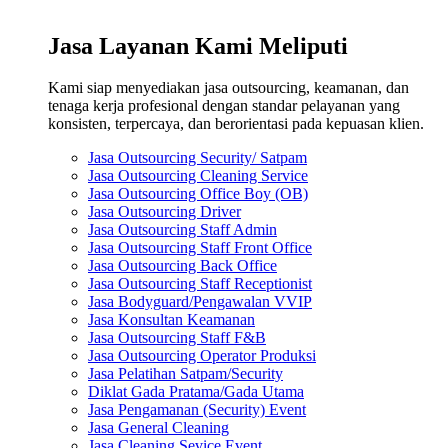
Jasa Layanan Kami Meliputi
Kami siap menyediakan jasa outsourcing, keamanan, dan
tenaga kerja profesional dengan standar pelayanan yang
konsisten, terpercaya, dan berorientasi pada kepuasan klien.
Jasa Outsourcing Security/ Satpam
Jasa Outsourcing Cleaning Service
Jasa Outsourcing Office Boy (OB)
Jasa Outsourcing Driver
Jasa Outsourcing Staff Admin
Jasa Outsourcing Staff Front Office
Jasa Outsourcing Back Office
Jasa Outsourcing Staff Receptionist
Jasa Bodyguard/Pengawalan VVIP
Jasa Konsultan Keamanan
Jasa Outsourcing Staff F&B
Jasa Outsourcing Operator Produksi
Jasa Pelatihan Satpam/Security
Diklat Gada Pratama/Gada Utama
Jasa Pengamanan (Security) Event
Jasa General Cleaning
Jasa Cleaning Sevice Event