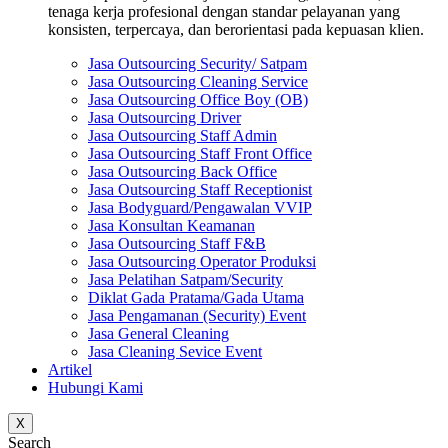
tenaga kerja profesional dengan standar pelayanan yang
konsisten, terpercaya, dan berorientasi pada kepuasan klien.
Jasa Outsourcing Security/ Satpam
Jasa Outsourcing Cleaning Service
Jasa Outsourcing Office Boy (OB)
Jasa Outsourcing Driver
Jasa Outsourcing Staff Admin
Jasa Outsourcing Staff Front Office
Jasa Outsourcing Back Office
Jasa Outsourcing Staff Receptionist
Jasa Bodyguard/Pengawalan VVIP
Jasa Konsultan Keamanan
Jasa Outsourcing Staff F&B
Jasa Outsourcing Operator Produksi
Jasa Pelatihan Satpam/Security
Diklat Gada Pratama/Gada Utama
Jasa Pengamanan (Security) Event
Jasa General Cleaning
Jasa Cleaning Sevice Event
Artikel
Hubungi Kami
X
Search