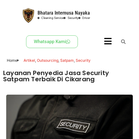
Bhatara Internusa Nayaka
Skip
Cleaning Service
Security
Driver
to
content
Whatsapp Kami
Home
Artikel
,
Outsourcing
,
Satpam
,
Security
Layanan Penyedia Jasa Security
Satpam Terbaik Di Cikarang