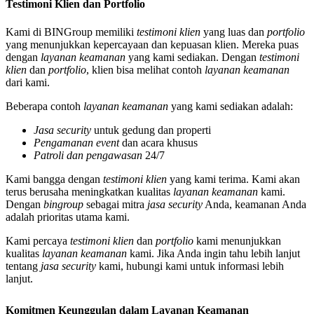
Testimoni Klien dan Portfolio
Kami di BINGroup memiliki
testimoni klien
yang luas dan
portfolio
yang menunjukkan kepercayaan dan kepuasan klien. Mereka puas
dengan
layanan keamanan
yang kami sediakan. Dengan
testimoni
klien
dan
portfolio
, klien bisa melihat contoh
layanan keamanan
dari kami.
Beberapa contoh
layanan keamanan
yang kami sediakan adalah:
Jasa security
untuk gedung dan properti
Pengamanan event
dan acara khusus
Patroli dan pengawasan
24/7
Kami bangga dengan
testimoni klien
yang kami terima. Kami akan
terus berusaha meningkatkan kualitas
layanan keamanan
kami.
Dengan
bingroup
sebagai mitra
jasa security
Anda, keamanan Anda
adalah prioritas utama kami.
Kami percaya
testimoni klien
dan
portfolio
kami menunjukkan
kualitas
layanan keamanan
kami. Jika Anda ingin tahu lebih lanjut
tentang
jasa security
kami, hubungi kami untuk informasi lebih
lanjut.
Komitmen Keunggulan dalam Layanan Keamanan