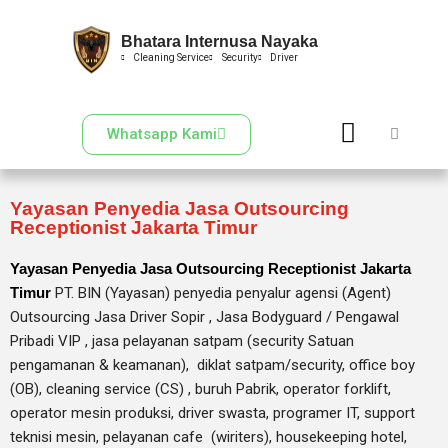
Bhatara Internusa Nayaka
Skip
Cleaning Service
Security
Driver
to
content
Whatsapp Kami
Yayasan Penyedia Jasa Outsourcing
Receptionist Jakarta Timur
Yayasan Penyedia Jasa Outsourcing Receptionist Jakarta
Timur
PT. BIN (Yayasan) penyedia penyalur agensi (Agent)
Outsourcing Jasa Driver Sopir , Jasa Bodyguard / Pengawal
Pribadi VIP , jasa pelayanan satpam (security Satuan
pengamanan & keamanan), diklat satpam/security, office boy
(OB),
cleaning service (CS) ,
buruh Pabrik, operator forklift,
operator mesin produksi, driver swasta, programer IT, support
teknisi mesin, pelayanan cafe (wiriters), housekeeping hotel,