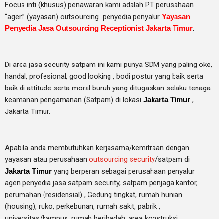
Focus inti (khusus) penawaran kami adalah PT perusahaan
“agen” (yayasan) outsourcing penyedia
penyalur
Yayasan
Penyedia Jasa Outsourcing Receptionist Jakarta Timur
.
Di area jasa security
satpam
ini kami punya SDM yang paling oke,
handal, profesional, good looking , bodi postur yang baik serta
baik di attitude serta moral buruh yang ditugaskan selaku tenaga
keamanan pengamanan (Satpam) di lokasi
Jakarta Timur
,
Jakarta Timur.
Apabila anda membutuhkan kerjasama/
kemitraan
dengan
yayasan atau perusahaan
outsourcing security
/satpam di
Jakarta Timur
yang berperan sebagai perusahaan penyalur
agen
penyedia jasa satpam security, satpam penjaga kantor,
perumahan (residensial) , Gedung tingkat
, rumah hunian
(housing)
, ruko, perkebunan, rumah sakit
, pabrik
,
universitas/kampus, rumah beribadah, area konstruksi