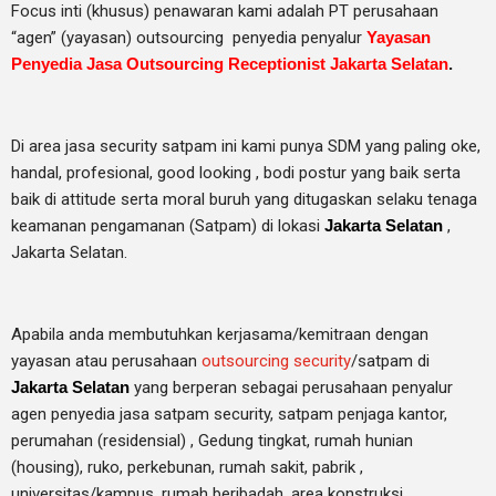
Focus inti (khusus) penawaran kami adalah PT perusahaan
“agen” (yayasan) outsourcing penyedia
penyalur
Yayasan
Penyedia Jasa Outsourcing Receptionist Jakarta Selatan
.
Di area jasa security
satpam
ini kami punya SDM yang paling oke,
handal, profesional, good looking , bodi postur yang baik serta
baik di attitude serta moral buruh yang ditugaskan selaku tenaga
keamanan pengamanan (Satpam) di lokasi
Jakarta Selatan
,
Jakarta Selatan.
Apabila anda membutuhkan kerjasama/
kemitraan
dengan
yayasan atau perusahaan
outsourcing security
/satpam di
Jakarta Selatan
yang berperan sebagai perusahaan penyalur
agen
penyedia jasa satpam security, satpam penjaga kantor,
perumahan (residensial) , Gedung tingkat
, rumah hunian
(housing)
, ruko, perkebunan, rumah sakit
, pabrik
,
universitas/kampus, rumah beribadah, area konstruksi