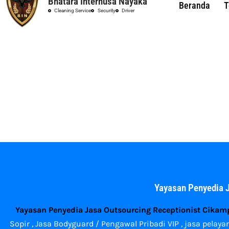
Bhatara Internusa Nayaka
Beranda
T
Cleaning Service
Security
Driver
Yayasan Penyedia J
Yayasan Penyedia Jasa Outsourcing Receptionist Cikam
Sopir , Jasa Bodyguard / Pengawal Pribadi VIP , jasa pel