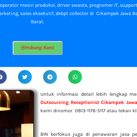
, operator mesin produksi, driver swasta, programer IT, suppor
marketing, sales eksekutif, debpt collector di Cikampek Jawa 
Barat.
Hubungi Kami
Untuk informasi detail lebih lengkap m
Outsourcing Receptionist Cikampek Jawa
kami dinomor 0813-1176-5117 atau tekan kl
BIN berfokus juga di penawaran jasa