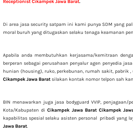
Receptionist Cikampek Jawa Barat
.
Di area jasa security
satpam
ini kami punya SDM yang paling
moral buruh yang ditugaskan selaku tenaga keamanan pe
Apabila anda membutuhkan kerjasama/
kemitraan
denga
berperan sebagai perusahaan penyalur
agen
penyedia jasa
hunian (housing)
, ruko, perkebunan, rumah sakit
, pabrik
,
Cikampek Jawa Barat
silakan kontak nomor telpon sah kam
BIN menawarkan juga jasa bodyguard VVIP, penjagaan/p
Kota/Kabupaten di
Cikampek Jawa Barat
Cikampek Jawa
kapabilitas spesial selaku asisten personal pribadi yang l
Jawa Barat
.