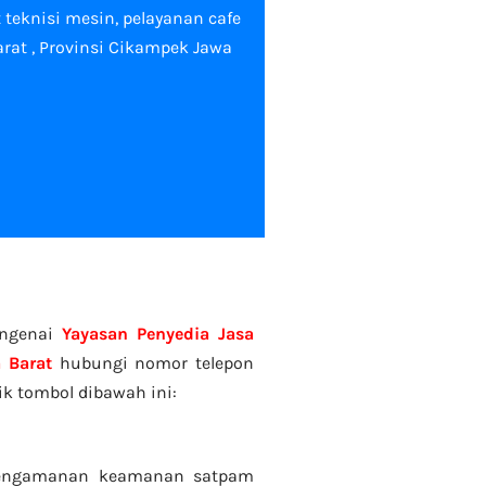
t teknisi mesin, pelayanan cafe
Barat , Provinsi Cikampek Jawa
engenai
Yayasan Penyedia Jasa
 Barat
hubungi nomor telepon
ik tombol dibawah ini:
 pengamanan keamanan satpam