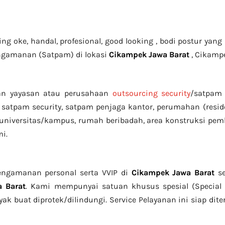
 oke, handal, profesional, good looking , bodi postur yang b
ngamanan (Satpam) di lokasi
Cikampek Jawa Barat
, Cikamp
n yayasan atau perusahaan
outsourcing security
/satpam
 satpam security, satpam penjaga kantor, perumahan (reside
 universitas/kampus, rumah beribadah, area konstruksi pe
i.
engamanan personal serta VVIP di
Cikampek Jawa Barat
se
 Barat
. Kami mempunyai satuan khusus spesial (Special 
ayak buat diprotek/dilindungi. Service Pelayanan ini siap d