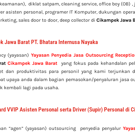
 keamanan), diklat satpam,
cleaning service,
office boy (OB) 
river asisten personal, programer IT Komputer, dukungan opera
keting, sales door to door, deep collector di
Cikampek Jawa B
k Jawa Barat PT. Bhatara Internusa Nayaka
ncy (yayasan)
Yayasan Penyedia Jasa Outsourcing Recepti
rat
Cikampek Jawa Barat
yang fokus pada kehandalan pela
t dan produktivitas para personil yang kami terjunkan d
bat upaya anda dalam bagian pemasokan/penyaluran jasa ou
k kembali lagi pada usaha.
rd VVIP Asisten Personal serta Driver (Supir) Personal di
aan “agen” (yayasan) outsourcing penyedia
penyalur
Yaya