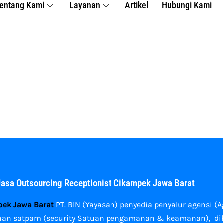
entang Kami
Layanan
Artikel
Hubungi Kami
asa Outsourcing Receptionist Cikampek Jawa Barat
pek Jawa Barat
PT. BIN (Yayasan) penyedia penyalur agensi (A
ayanan satpam (security Satuan pengamanan & keamanan), dikl