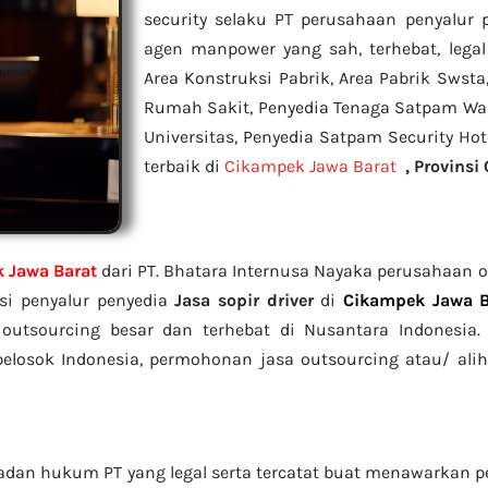
security selaku PT perusahaan penyalur
agen manpower yang sah, terhebat
, legal
Area Konstruksi Pabrik, Area Pabrik Sws
Rumah Sakit,
Penyedia Tenaga Satpam Wan
Universitas, Penyedia Satpam Security Ho
terbaik di
Cikampek Jawa Barat
,
Provinsi
k Jawa Barat
dari PT. Bhatara Internusa Nayaka perusahaan ou
nsi penyalur penyedia
Jasa sopir driver
di
Cikampek Jawa B
 outsourcing besar dan terhebat di Nusantara Indonesia
elosok Indonesia, permohonan jasa outsourcing atau/ ali
adan hukum PT yang legal serta tercatat buat menawarkan p