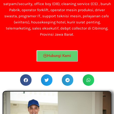
satpam/security, office boy (OB),
cleaning service (CS) ,
buruh
Pabrik, operator forklift, operator mesin produksi, driver
swasta, programer IT, support teknisi mesin, pelayanan cafe
(wiriters), housekeeping hotel, kurir surat penting,
telemarketing, sales eksekutif, debpt collector di Cibinong,
Provinsi Jawa Barat.
Hubungi Kami