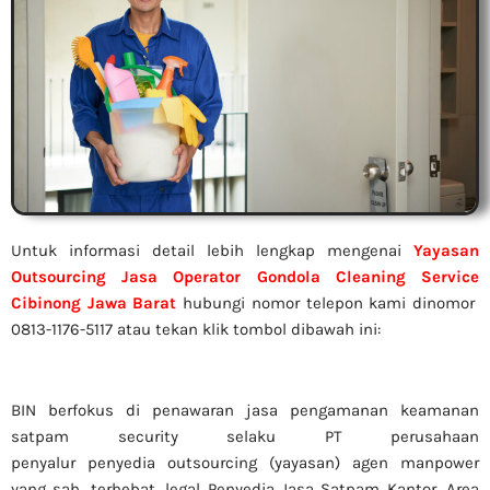
Untuk informasi detail lebih lengkap mengenai
Yayasan
Outsourcing Jasa Operator Gondola Cleaning Service
Cibinong Jawa Barat
hubungi nomor telepon kami dinomor
0813-1176-5117 atau tekan klik tombol dibawah ini:
BIN berfokus di penawaran jasa pengamanan keamanan
satpam security selaku PT perusahaan
penyalur
penyedia
outsourcing (yayasan) agen manpower
yang sah, terhebat
, legal
Penyedia Jasa Satpam Kantor, Area