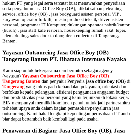
hukum PT yang legal serta tercatat buat menawarkan penyediaan
serta penyaluran jasa Office Boy (OB), diklat satpam,
cleaning
service,
office boy (OB) , jasa bodyguard asisten personal VIP ,
karyawan operator forklift, mesin produksi tekstil, driver asisten
personal, programer IT Komputer, dukungan operator pabrik/kantor
(buruh) , jasa staff kafe restoran, housekeeping rumah sakit, loper,
telemarketing, sales door to door, deep collector di Tangerang,
Banten.
Yayasan Outsourcing Jasa Office Boy (OB)
Tangerang Banten PT. Bhatara Internusa Nayaka
Kami siap untuk bekerjasama dan bermitra sebagai agency
(yayasan)
Yayasan Outsourcing Jasa Office Boy (OB)
Tangerang Banten
dan penyalur Penyedia
jasa office boy (OB)
di
Tangerang
yang fokus pada kehandalan pelayanan, orientasi dan
berfokus kepada pelanggan, efisiensi penggunaan anggaran budget
dan produktivitas para personil yang kami terjunkan di lokasi kerja.
BIN mempunyai memiliki komitmen penuh untuk jadi partner/mitra
terhebat upaya anda dalam bagian pemasokan/penyaluran jasa
outsourcing. Kami bakal lengkapi kepentingan perusahaan PT anda
biar dapat bertambah baik kembali lagi pada usaha.
Penawaran di Bagian: Jasa Office Boy (OB), Jasa