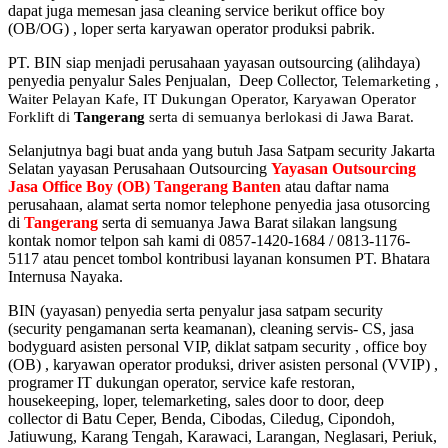
dapat juga memesan jasa cleaning service berikut office boy
(OB/OG) , loper serta karyawan operator produksi pabrik.
PT. BIN siap menjadi perusahaan yayasan outsourcing (alihdaya)
penyedia penyalur Sales Penjualan, Deep Collector,
Telemarketing ,
Waiter Pelayan Kafe, IT Dukungan Operator, Karyawan Operator
Forklift di
Tangerang
serta di semuanya berlokasi di Jawa Barat.
Selanjutnya bagi buat anda yang butuh Jasa Satpam security Jakarta
Selatan yayasan Perusahaan Outsourcing
Yayasan Outsourcing
Jasa Office Boy (OB) Tangerang Banten
atau daftar nama
perusahaan, alamat serta nomor telephone penyedia jasa otusorcing
di
Tangerang
serta di semuanya Jawa Barat silakan langsung
kontak nomor telpon sah kami di 0857-1420-1684 / 0813-1176-
5117 atau pencet tombol kontribusi layanan konsumen PT. Bhatara
Internusa Nayaka.
BIN (yayasan) penyedia serta penyalur jasa satpam security
(security pengamanan serta keamanan), cleaning servis- CS, jasa
bodyguard asisten personal VIP, diklat satpam security , office boy
(OB) , karyawan operator produksi, driver asisten personal (VVIP) ,
programer IT dukungan operator, service kafe restoran,
housekeeping, loper, telemarketing, sales door to door, deep
collector di Batu Ceper, Benda, Cibodas, Ciledug, Cipondoh,
Jatiuwung, Karang Tengah, Karawaci, Larangan, Neglasari, Periuk,