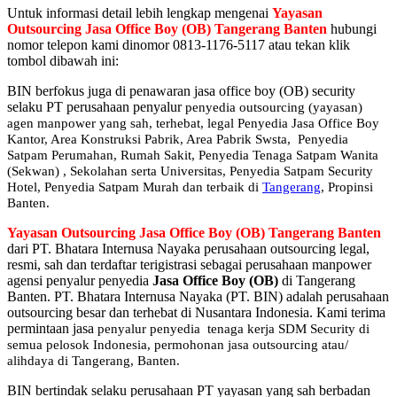
Untuk informasi detail lebih lengkap mengenai
Yayasan
Outsourcing Jasa Office Boy (OB) Tangerang Banten
hubungi
nomor telepon kami dinomor 0813-1176-5117 atau tekan klik
tombol dibawah ini:
BIN berfokus juga di penawaran jasa office boy (OB) security
selaku PT perusahaan penyalur
penyedia
outsourcing (yayasan)
agen manpower yang sah, terhebat
, legal
Penyedia Jasa Office Boy
Kantor, Area Konstruksi Pabrik, Area Pabrik Swsta, Penyedia
Satpam Perumahan, Rumah Sakit,
Penyedia Tenaga Satpam Wanita
(Sekwan) ,
Sekolahan serta Universitas, Penyedia Satpam Security
Hotel, Penyedia Satpam Murah dan terbaik di
Tangerang
, Propinsi
Banten.
Yayasan Outsourcing Jasa Office Boy (OB) Tangerang Banten
dari PT. Bhatara Internusa Nayaka perusahaan outsourcing legal,
resmi, sah dan terdaftar terigistrasi sebagai perusahaan manpower
agensi penyalur penyedia
Jasa Office Boy (OB)
di Tangerang
Banten. PT. Bhatara Internusa Nayaka (PT. BIN) adalah perusahaan
outsourcing besar dan terhebat di Nusantara Indonesia. Kami terima
permintaan jasa
penyalur
penyedia tenaga kerja SDM Security di
semua pelosok Indonesia, permohonan jasa outsourcing atau/
alihdaya di Tangerang, Banten.
BIN bertindak selaku perusahaan PT yayasan yang sah berbadan