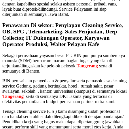
dengan kapabilitas spesial selaku asisten personal pribadi yang
layak buat diprotek/dilindungi. Service Pelayanan ini siap
diterjunkan di semuanya Jawa Barat.
Penawaran Di sektor: Penyiapan Cleaning Service,
OB, SPG , Telemarketing, Sales Penjualan, Deep
Collector, IT Dukungan Operator, Karyawan
Operator Produksi, Waiter Pelayan Kafe
Sebagai perusahaan yayasan besar PT. BIN pun punya sumberdaya
manusia (SDM) bermacam macam bagian tugas yang siap di
terjunkan/ditugaskan ke pelojok pelosok
Tangerang
serta di
semuanya di Banten.
BIN perusahaan penyediaan & penyalur serta pemasok jasa cleaning
service Gedung, gedung bertingkat, hotel , rumah sakit, pasar
swalayan, sekolah, , kantor, universitas (kampus) di semuanya lokasi
Tangerang
serta di semuanya DKI Jakarta yang terfocus di
efektivitas pemanfaatan budget perusahaan partner mitra kami.
Tenaga cleaning service (CS ) kami disamping sudah profesional
dan handal serta ahli sudah dilengkapi dibekali dengan pandangan/
Pendidikan kerja yang bagus maka dapat dipertanggung jawabkan
secara perform skill yang memumpuni serta moral etos kerja. Anda