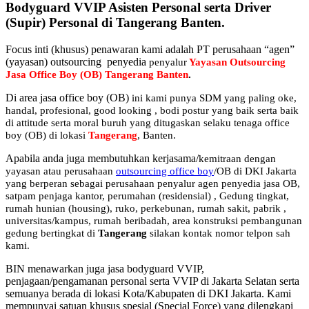
Bodyguard VVIP Asisten Personal serta Driver
(Supir) Personal di Tangerang Banten.
Focus inti (khusus) penawaran kami adalah PT perusahaan “agen”
(yayasan) outsourcing penyedia
penyalur
Yayasan Outsourcing
Jasa Office Boy (OB) Tangerang Banten
.
Di area jasa office boy (OB)
ini kami punya SDM yang paling oke,
handal, profesional, good looking , bodi postur yang baik serta baik
di attitude serta moral buruh yang ditugaskan selaku tenaga office
boy (OB) di lokasi
Tangerang
, Banten.
Apabila anda juga membutuhkan kerjasama/
kemitraan
dengan
yayasan atau perusahaan
outsourcing office boy
/OB di DKI Jakarta
yang berperan sebagai perusahaan penyalur
agen
penyedia jasa OB,
satpam penjaga kantor, perumahan (residensial) , Gedung tingkat
,
rumah hunian (housing)
, ruko, perkebunan, rumah sakit
, pabrik
,
universitas/kampus, rumah beribadah, area konstruksi pembangunan
gedung bertingkat di
Tangerang
silakan kontak nomor telpon sah
kami.
BIN menawarkan juga jasa bodyguard VVIP,
penjagaan/pengamanan personal serta VVIP di Jakarta Selatan serta
semuanya berada di lokasi Kota/Kabupaten di DKI Jakarta. Kami
mempunyai satuan khusus spesial (Special Force) yang dilengkapi