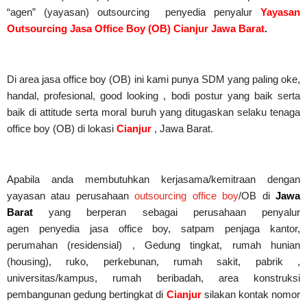
“agen” (yayasan) outsourcing penyedia
penyalur
Yayasan
Outsourcing Jasa Office Boy (OB) Cianjur Jawa Barat
.
Di area jasa office boy (OB)
ini kami punya SDM yang paling oke,
handal, profesional, good looking , bodi postur yang baik serta
baik di attitude serta moral buruh yang ditugaskan selaku tenaga
office boy (OB) di lokasi
Cianjur
, Jawa Barat.
Apabila anda membutuhkan kerjasama/
kemitraan
dengan
yayasan atau perusahaan
outsourcing office boy
/OB di
Jawa
Barat
yang berperan sebagai perusahaan penyalur
agen
penyedia jasa office boy, satpam penjaga kantor,
perumahan (residensial) , Gedung tingkat
, rumah hunian
(housing)
, ruko, perkebunan, rumah sakit
, pabrik
,
universitas/kampus, rumah beribadah, area konstruksi
pembangunan gedung bertingkat di
Cianjur
silakan kontak nomor