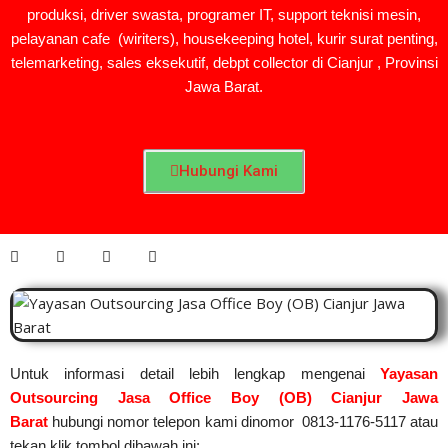
produksi, driver swasta, programer IT, support teknisi mesin,
pelayanan cafe (wiriters), housekeeping hotel, kurir surat penting,
telemarketing, sales eksekutif, debpt collector di Cianjur , Provinsi
Jawa Barat.
Hubungi Kami
Untuk informasi detail lebih lengkap mengenai
Yayasan
Outsourcing Jasa Office Boy (OB) Cianjur Jawa
Barat
hubungi nomor telepon kami dinomor 0813-1176-5117 atau
tekan klik tombol dibawah ini: