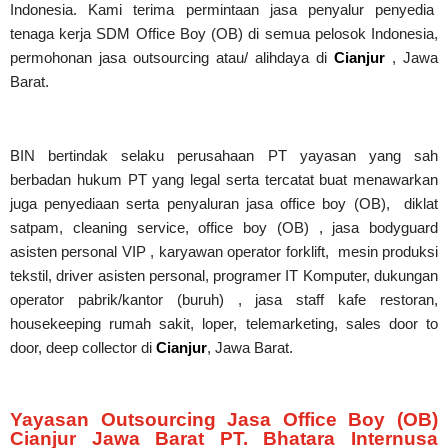
Indonesia. Kami terima permintaan jasa
penyalur
penyedia
tenaga kerja SDM Office Boy (OB) di semua pelosok Indonesia,
permohonan jasa outsourcing atau/ alihdaya di
Cianjur
, Jawa
Barat.
BIN bertindak selaku perusahaan PT yayasan yang sah
berbadan hukum PT yang legal serta tercatat buat menawarkan
juga penyediaan serta penyaluran jasa office boy (OB), diklat
satpam,
cleaning service,
office boy (OB) , jasa bodyguard
asisten personal VIP , karyawan operator forklift, mesin produksi
tekstil, driver asisten personal, programer IT Komputer, dukungan
operator pabrik/kantor (buruh) , jasa staff kafe restoran,
housekeeping rumah sakit, loper, telemarketing, sales door to
door, deep collector di
Cianjur
, Jawa Barat.
Yayasan Outsourcing Jasa Office Boy (OB)
Cianjur Jawa Barat PT. Bhatara Internusa