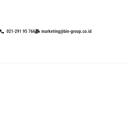
Skip
to
content
021-291 95 766
marketing@bin-group.co.id