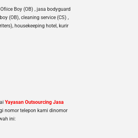
Ofiice Boy (OB) ,
jasa bodyguard
 boy (OB),
cleaning service (CS) ,
iters), housekeeping hotel, kurir
nai
Yayasan Outsourcing Jasa
i nomor telepon kami dinomor
ah ini: