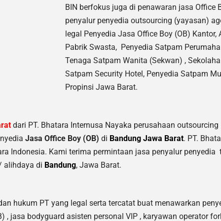
BIN berfokus juga di penawaran jasa Office
penyalur
penyedia
outsourcing (yayasan) ag
legal
Penyedia Jasa Office Boy (OB) Kantor, A
Pabrik Swasta, Penyedia Satpam Perumaha
Tenaga Satpam Wanita (Sekwan) ,
Sekolahan
Satpam Security Hotel, Penyedia Satpam Mu
Propinsi Jawa Barat.
arat
dari PT. Bhatara Internusa Nayaka perusahaan outsourcing l
enyedia
Jasa Office Boy (OB)
di
Bandung Jawa Barat
. PT. Bhat
ara Indonesia. Kami terima permintaan jasa
penyalur
penyedia t
 alihdaya di
Bandung
, Jawa Barat.
an hukum PT yang legal serta tercatat buat menawarkan penye
) , jasa bodyguard asisten personal VIP , karyawan operator forkl