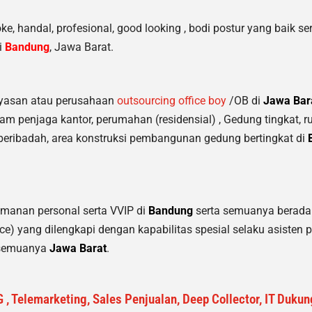
, handal, profesional, good looking , bodi postur yang baik sert
i
Bandung
, Jawa Barat.
yasan atau perusahaan
outsourcing office boy
/OB di
Jawa Bar
pam penjaga kantor, perumahan (residensial) , Gedung tingkat
, 
beribadah, area konstruksi pembangunan gedung bertingkat di
manan personal serta VVIP di
Bandung
serta semuanya berada 
e) yang dilengkapi dengan kapabilitas spesial selaku asisten p
i semuanya
Jawa Barat
.
 , Telemarketing, Sales Penjualan, Deep Collector, IT Duku