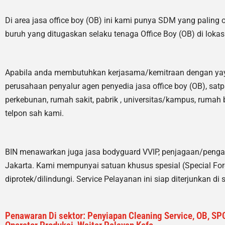
Di area jasa office boy (OB)
ini kami punya SDM yang paling oke
buruh yang ditugaskan selaku tenaga Office Boy (OB) di lokas
Apabila anda membutuhkan kerjasama/
kemitraan
dengan ya
perusahaan penyalur
agen
penyedia jasa office boy (OB), sat
perkebunan, rumah sakit
, pabrik
, universitas/kampus, rumah 
telpon sah kami.
BIN menawarkan juga jasa bodyguard VVIP, penjagaan/penga
Jakarta. Kami mempunyai satuan khusus spesial (Special Forc
diprotek/dilindungi. Service Pelayanan ini siap diterjunkan d
Penawaran Di sektor: Penyiapan Cleaning Service, OB, SPG