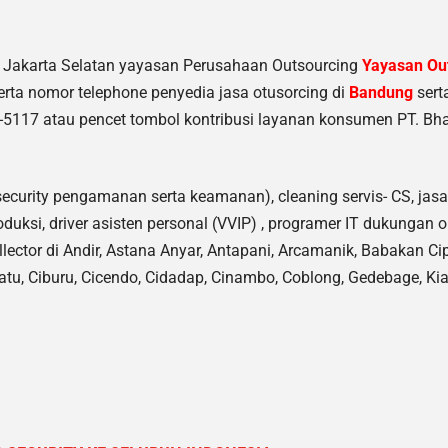
y Jakarta Selatan yayasan Perusahaan Outsourcing
Yayasan Out
rta nomor telephone penyedia jasa otusorcing di
Bandung
sert
-5117 atau pencet tombol kontribusi layanan konsumen PT. Bha
security pengamanan serta keamanan), cleaning servis- CS, jasa
oduksi, driver asisten personal (VVIP) , programer IT dukungan op
collector di Andir, Astana Anyar, Antapani, Arcamanik, Babakan 
atu, Ciburu, Cicendo, Cidadap, Cinambo, Coblong, Gedebage, K