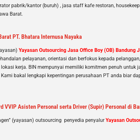
tor pabrik/kantor (buruh) , jasa staff kafe restoran, housekeepi
Jawa Barat.
arat PT. Bhatara Internusa Nayaka
yayasan)
Yayasan Outsourcing Jasa Office Boy (OB) Bandung 
handalan pelayanan, orientasi dan berfokus kepada pelanggan
i lokasi kerja. BIN mempunyai memiliki komitmen penuh untuk ja
Kami bakal lengkapi kepentingan perusahaan PT anda biar dap
d VVIP Asisten Personal serta Driver (Supir) Personal di B
agen” (yayasan) outsourcing penyedia
penyalur
Yayasan Outsou