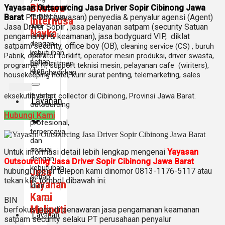
Bhatara
profesional,
Yayasan Outsourcing Jasa Driver Sopir Cibinong Jawa
terpercaya,
Barat
PT. BIN (yayasan) penyedia & penyalur agensi (Agent)
Internusa
dan
Jasa Driver Sopir , jasa pelayanan satpam (security Satuan
Nayka
sesuai
pengamanan & keamanan), jasa bodyguard VIP, diklat
dengan
satpam/security, office boy (OB),
cleaning service (CS) ,
buruh
kebutuhan
Kami
Pabrik, operator forklift, operator mesin produksi, driver swasta,
setiap
berkomitmen
programer IT, support teknisi mesin, pelayanan cafe (wiriters),
klien.
menghadirkan
housekeeping hotel, kurir surat penting, telemarketing, sales
layanan
eksekutif, debpt collector di Cibinong, Provinsi Jawa Barat.
Layanan
outsourcing
yang
Hubungi Kami
profesional,
terpercaya,
dan
sesuai
Untuk informasi detail lebih lengkap mengenai
Yayasan
dengan
Outsourcing Jasa Driver Sopir Cibinong Jawa Barat
kebutuhan
Jasa
hubungi nomor telepon kami dinomor 0813-1176-5117 atau
setiap
tekan klik tombol dibawah ini:
Layanan
klien.
Kami
BIN
Meliputi
berfokus juga di penawaran jasa pengamanan keamanan
Layanan
satpam security selaku PT perusahaan penyalur