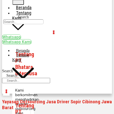
Beranda
Tentang
Search
Kami
0
Whatsapp
Whatsapp Kami
Beranda
Tentang
Tentang
PT.
Kami
Bhatara
Search
Internusa
Search
Nayka
Kami
0
berkomitmen
menghadirkan
Yayasan Outsourcing Jasa Driver Sopir Cibinong Jawa
layanan
Tentang
Barat
outsourcing
PT.
yang