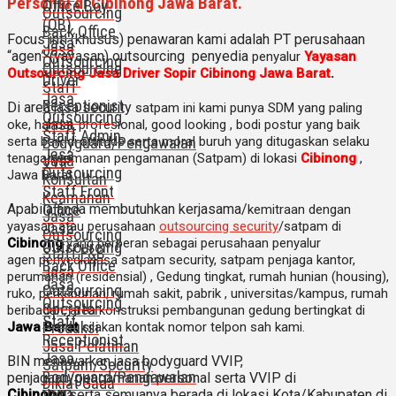
Personal di Cibinong Jawa Barat.
Office Boy
Outsourcing
(OB)
Back Office
Focus inti (khusus) penawaran kami adalah PT perusahaan
Jasa
Jasa
“agen” (yayasan) outsourcing penyedia
penyalur
Yayasan
Outsourcing
Outsourcing
Outsourcing Jasa Driver Sopir Cibinong Jawa Barat
.
Driver
Staff
Jasa
Receptionist
Di area jasa security
satpam
ini kami punya SDM yang paling
Outsourcing
Jasa
oke, handal, profesional, good looking , bodi postur yang baik
Staff Admin
Bodyguard/Pengawalan
serta baik di attitude serta moral buruh yang ditugaskan selaku
Jasa
tenaga keamanan pengamanan (Satpam) di lokasi
Cibinong
,
Jasa
VVIP
Outsourcing
Jawa Barat.
Konsultan
Staff Front
Keamanan
Office
Apabila anda membutuhkan kerjasama/
kemitraan
dengan
Jasa
yayasan atau perusahaan
outsourcing security
/satpam di
Jasa
Outsourcing
Cibinong
yang berperan sebagai perusahaan penyalur
Outsourcing
Staff F&B
agen
penyedia jasa satpam security, satpam penjaga kantor,
Back Office
Jasa
perumahan (residensial) , Gedung tingkat
, rumah hunian (housing)
,
Jasa
Outsourcing
ruko, perkebunan, rumah sakit
, pabrik
, universitas/kampus, rumah
Outsourcing
Operator
beribadah, area konstruksi pembangunan gedung bertingkat di
Staff
Produksi
Jawa Barat
silakan kontak nomor telpon sah kami.
Receptionist
Jasa Pelatihan
Jasa
BIN menawarkan jasa bodyguard VVIP,
Satpam/Security
Bodyguard/Pengawalan
penjagaan/pengamanan personal serta VVIP di
Diklat Gada
Jasa
VVIP
Cibinong
serta semuanya berada di lokasi Kota/Kabupaten di