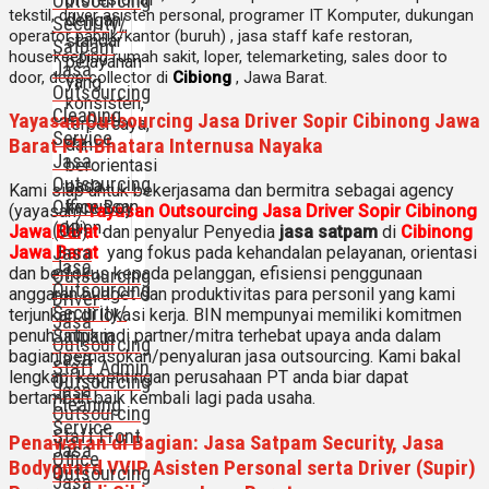
Outsourcing
tekstil, driver asisten personal, programer IT Komputer, dukungan
dengan
Security/
operator pabrik/kantor (buruh) , jasa staff kafe restoran,
standar
Satpam
housekeeping rumah sakit, loper, telemarketing, sales door to
pelayanan
Jasa
door, deep collector di
Cibiong
, Jawa Barat.
yang
Outsourcing
konsisten,
Cleaning
Yayasan Outsourcing Jasa Driver Sopir Cibinong Jawa
terpercaya,
Service
Barat PT. Bhatara Internusa Nayaka
dan
Jasa
berorientasi
Outsourcing
pada
Kami siap untuk bekerjasama dan bermitra sebagai agency
Office Boy
kepuasan
(yayasan)
Yayasan Outsourcing Jasa Driver Sopir Cibinong
klien.
(OB)
Jawa Barat
dan penyalur Penyedia
jasa satpam
di
Cibinong
Jasa
Jawa Barat
yang fokus pada kehandalan pelayanan, orientasi
Jasa
dan berfokus kepada pelanggan, efisiensi penggunaan
Outsourcing
Outsourcing
anggaran budget dan produktivitas para personil yang kami
Driver
Security/
terjunkan di lokasi kerja. BIN mempunyai memiliki komitmen
Jasa
Satpam
penuh untuk jadi partner/mitra terhebat upaya anda dalam
Outsourcing
bagian pemasokan/penyaluran jasa outsourcing. Kami bakal
Jasa
Staff Admin
lengkapi kepentingan perusahaan PT anda biar dapat
Outsourcing
Jasa
bertambah baik kembali lagi pada usaha.
Cleaning
Outsourcing
Service
Staff Front
Penawaran di Bagian: Jasa Satpam Security, Jasa
Jasa
Office
Bodyguard VVIP Asisten Personal serta Driver (Supir)
Outsourcing
Jasa