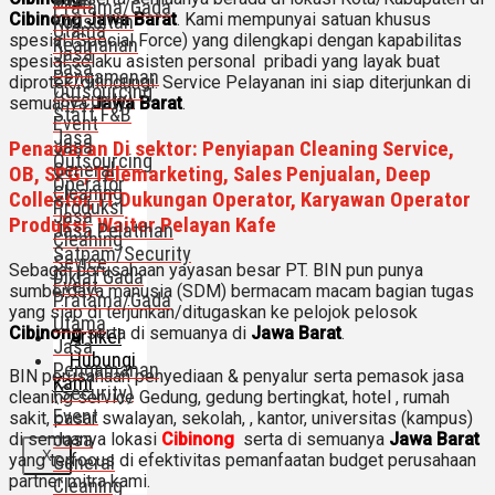
Pratama/Gada
Cibinong Jawa Barat
. Kami mempunyai satuan khusus
Konsultan
Utama
spesial (Special Force) yang dilengkapi dengan kapabilitas
Keamanan
Jasa
spesial selaku asisten personal pribadi yang layak buat
Jasa
Pengamanan
diprotek/dilindungi. Service Pelayanan ini siap diterjunkan di
Outsourcing
(Security)
semuanya
Jawa Barat
.
Staff F&B
Event
Jasa
Jasa
Penawaran Di sektor: Penyiapan Cleaning Service,
Outsourcing
General
OB, SPG , Telemarketing, Sales Penjualan, Deep
Operator
Cleaning
Collector, IT Dukungan Operator, Karyawan Operator
Produksi
Jasa
Produksi, Waiter Pelayan Kafe
Jasa Pelatihan
Cleaning
Satpam/Security
Sevice
Sebagai perusahaan yayasan besar PT. BIN pun punya
Diklat Gada
Event
sumberdaya manusia (SDM) bermacam macam bagian tugas
Pratama/Gada
yang siap di terjunkan/ditugaskan ke pelojok pelosok
Utama
Cibinong
serta di semuanya di
Jawa Barat
.
Artikel
Jasa
Hubungi
Pengamanan
BIN perusahaan penyediaan & penyalur serta pemasok jasa
Kami
(Security)
cleaning service Gedung, gedung bertingkat, hotel , rumah
Event
sakit, pasar swalayan, sekolah, , kantor, universitas (kampus)
Jasa
di semuanya lokasi
Cibinong
serta di semuanya
Jawa Barat
X
yang terfocus di efektivitas pemanfaatan budget perusahaan
General
partner mitra kami.
Cleaning