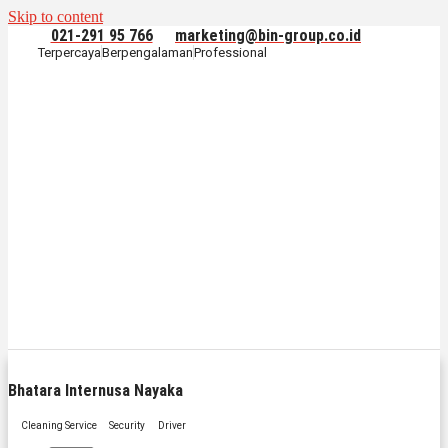
Skip to content
021-291 95 766
marketing@bin-group.co.id
Terpercaya
Berpengalaman
Professional
Bhatara Internusa Nayaka
Cleaning Service
Security
Driver