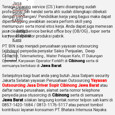
Jasa
Tenaga cleaning service (CS ) kami disamping sudah
Cleaning
profesional dan handal serta ahli sudah dilengkapi dibekali
Sevice
dengan pandangan/ Pendidikan kerja yang bagus maka dapat
Event
dipertanggung jawabkan secara perform skill yang
memumpuni serta moral etos kerja. Anda dapat juga memesan
Artikel
jasa cleaning service berikut office boy (OB/OG) , loper serta
Hubungi
karyawan operator produksi pabrik.
Kami
PT. BIN siap menjadi perusahaan yayasan outsourcing
(alihdaya) penyedia penyalur Sales Penjualan, Deep
Collector,
Telemarketing ,
Waiter Pelayan Kafe, IT Dukungan
X
Operator, Karyawan Operator Forklift di
Cibinong
serta di
semuanya berlokasi di
Jawa Barat
.
Selanjutnya bagi buat anda yang butuh Jasa Satpam security
Jakarta Selatan yayasan Perusahaan Outsourcing
Yayasan
Outsourcing Jasa Driver Sopir Cibinong Jawa Barat
atau
daftar nama perusahaan, alamat serta nomor telephone
penyedia jasa otusorcing di
Cibinong
serta di semuanya
Jawa Barat
silakan langsung kontak nomor telpon sah kami di
0857-1420-1684 / 0813-1176-5117 atau pencet tombol
kontribusi layanan konsumen PT. Bhatara Internusa Nayaka.