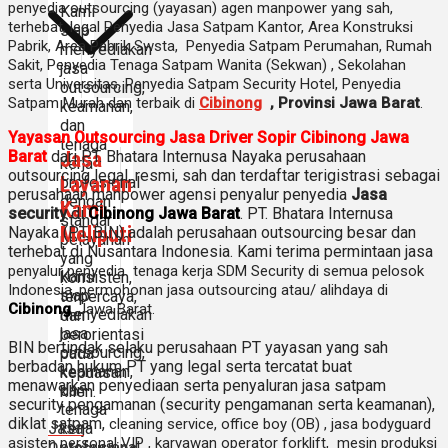
penyedia
outsourcing (yayasan) agen manpower yang sah,
Kami
terhebat
, legal
Penyedia Jasa Satpam Kantor, Area Konstruksi
siap
Pabrik, Area Pabrik Swsta, Penyedia Satpam Perumahan, Rumah
menyediakan
Sakit,
Penyedia Tenaga Satpam Wanita (Sekwan) ,
Sekolahan
jasa
serta Universitas, Penyedia Satpam Security Hotel, Penyedia
outsourcing,
Satpam Murah dan terbaik di
Cibinong
,
Provinsi Jawa Barat
.
keamanan,
dan
Yayasan Outsourcing Jasa Driver Sopir Cibinong Jawa
tenaga
Jasa
Barat
dari PT. Bhatara Internusa Nayaka perusahaan
kerja
outsourcing legal, resmi, sah dan terdaftar terigistrasi sebagai
Layanan
profesional
perusahaan manpower agensi penyalur penyedia
Jasa
dengan
Kami
security
di
Cibinong Jawa Barat
. PT. Bhatara Internusa
standar
Meliputi
Nayaka (PT. BIN) adalah perusahaan outsourcing besar dan
pelayanan
terhebat di Nusantara Indonesia. Kami terima permintaan jasa
yang
penyalur
penyedia tenaga kerja SDM Security di semua pelosok
Kami
konsisten,
Indonesia, permohonan jasa outsourcing atau/ alihdaya di
siap
terpercaya,
Cibinong
,Jawa Barat.
menyediakan
dan
jasa
berorientasi
BIN bertindak selaku perusahaan PT yayasan yang sah
outsourcing,
pada
berbadan hukum PT yang legal serta tercatat buat
keamanan,
kepuasan
menawarkan penyediaan serta penyaluran jasa satpam
dan
klien.
security pengamanan (security pengamanan serta keamanan),
tenaga
diklat satpam,
cleaning service,
office boy (OB) , jasa bodyguard
Jasa
kerja
asisten personal VIP , karyawan operator forklift, mesin produksi
profesional