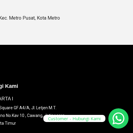
 Kec. Metro Pusat, Kota Metro
i Kami
RTA I
quare GF A4/A, Jl. Letjen M.T.
no No.Kav 10 , Cawang, Jatinegara,
Customer - Hubungi Kami
ta Timur