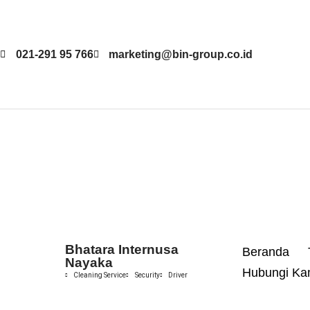
Skip
021-291 95 766
marketing@bin-group.co.id
to
content
Bhatara Internusa
Beranda
Nayaka
Hubungi Ka
Cleaning Service
Security
Driver