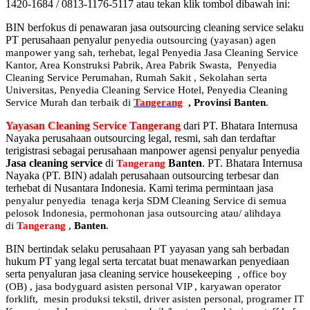
1420-1684 / 0813-1176-5117 atau tekan klik tombol dibawah ini:
BIN berfokus di penawaran jasa outsourcing cleaning service selaku
PT perusahaan penyalur
penyedia
outsourcing (yayasan) agen
manpower yang sah, terhebat
, legal
Penyedia Jasa Cleaning Service
Kantor, Area Konstruksi Pabrik, Area Pabrik Swasta, Penyedia
Cleaning Service Perumahan, Rumah Sakit
,
Sekolahan serta
Universitas, Penyedia Cleaning Service Hotel, Penyedia Cleaning
Service Murah dan terbaik di
Tangerang
,
Provinsi Banten
.
Yayasan Cleaning Service Tangerang
dari PT. Bhatara Internusa
Nayaka perusahaan outsourcing legal, resmi, sah dan terdaftar
terigistrasi sebagai perusahaan manpower agensi penyalur penyedia
Jasa cleaning service
di
Banten
. PT. Bhatara Internusa
Tangerang
Nayaka (PT. BIN) adalah perusahaan outsourcing terbesar dan
terhebat di Nusantara Indonesia. Kami terima permintaan jasa
penyalur
penyedia tenaga kerja SDM Cleaning Service di semua
pelosok Indonesia, permohonan jasa outsourcing atau/ alihdaya
di
Tangerang
,
Banten
.
BIN bertindak selaku perusahaan PT yayasan yang sah berbadan
hukum PT yang legal serta tercatat buat menawarkan penyediaan
serta penyaluran jasa cleaning service housekeeping
,
office boy
(OB) , jasa bodyguard asisten personal VIP , karyawan operator
forklift, mesin produksi tekstil, driver asisten personal, programer IT