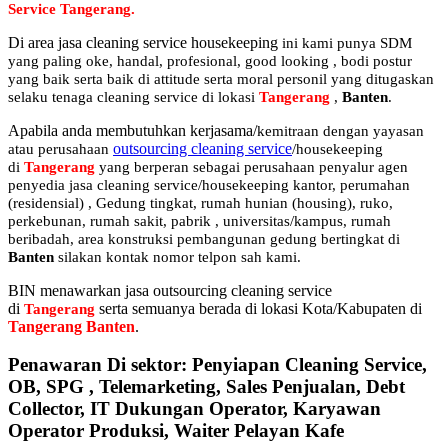
Service Tangerang
.
Di area jasa cleaning service housekeeping
ini kami punya SDM
yang paling oke, handal, profesional, good looking , bodi postur
yang baik serta baik di attitude serta moral personil yang ditugaskan
selaku tenaga cleaning service di lokasi
Tangerang
,
Banten
.
Apabila anda membutuhkan kerjasama/
kemitraan
dengan yayasan
outsourcing cleaning service
atau perusahaan
/housekeeping
di
Tangerang
yang berperan sebagai perusahaan penyalur
agen
penyedia jasa cleaning service/housekeeping kantor, perumahan
(residensial) , Gedung tingkat
, rumah hunian (housing)
, ruko,
perkebunan, rumah sakit
, pabrik
, universitas/kampus, rumah
beribadah, area konstruksi pembangunan gedung bertingkat di
Banten
silakan kontak nomor telpon sah kami.
BIN menawarkan jasa outsourcing cleaning service
di
serta semuanya berada di lokasi Kota/Kabupaten di
Tangerang
Tangerang Banten
.
Penawaran Di sektor: Penyiapan Cleaning Service,
OB, SPG , Telemarketing, Sales Penjualan, Debt
Collector, IT Dukungan Operator, Karyawan
Operator Produksi, Waiter Pelayan Kafe