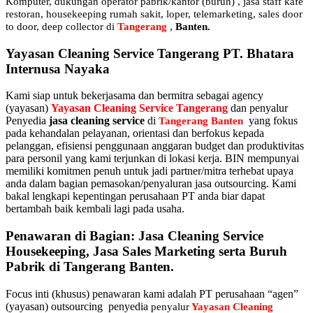
Komputer, dukungan operator pabrik/kantor (buruh) , jasa staff kafe
restoran, housekeeping rumah sakit, loper, telemarketing, sales door
to door, deep collector di
Tangerang
,
Banten.
Yayasan Cleaning Service Tangerang PT. Bhatara
Internusa Nayaka
Kami siap untuk bekerjasama dan bermitra sebagai agency
(yayasan)
Yayasan Cleaning Service Tangerang
dan penyalur
Penyedia
jasa cleaning service
di
yang fokus
Tangerang Banten
pada kehandalan pelayanan, orientasi dan berfokus kepada
pelanggan, efisiensi penggunaan anggaran budget dan produktivitas
para personil yang kami terjunkan di lokasi kerja. BIN mempunyai
memiliki komitmen penuh untuk jadi partner/mitra terhebat upaya
anda dalam bagian pemasokan/penyaluran jasa outsourcing. Kami
bakal lengkapi kepentingan perusahaan PT anda biar dapat
bertambah baik kembali lagi pada usaha.
Penawaran di Bagian: Jasa Cleaning Service
Housekeeping, Jasa Sales Marketing serta Buruh
Pabrik di Tangerang Banten.
Focus inti (khusus) penawaran kami adalah PT perusahaan “agen”
(yayasan) outsourcing penyedia
penyalur
Yayasan Cleaning