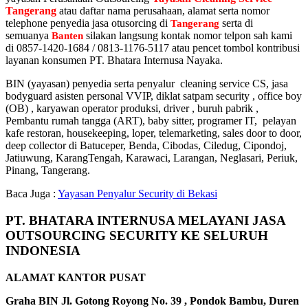
Tangerang
atau daftar nama perusahaan, alamat serta nomor
telephone penyedia jasa otusorcing di
serta di
Tangerang
semuanya
silakan langsung kontak nomor telpon sah kami
Banten
di 0857-1420-1684 / 0813-1176-5117 atau pencet tombol kontribusi
layanan konsumen PT. Bhatara Internusa Nayaka.
BIN (yayasan) penyedia serta penyalur cleaning service CS, jasa
bodyguard asisten personal VVIP, diklat satpam security , office boy
(OB) , karyawan operator produksi, driver , buruh pabrik ,
Pembantu rumah tangga (ART), baby sitter, programer IT, pelayan
kafe restoran, housekeeping, loper, telemarketing, sales door to door,
deep collector di Batuceper, Benda, Cibodas, Ciledug, Cipondoj,
Jatiuwung, KarangTengah, Karawaci, Larangan, Neglasari, Periuk,
Pinang, Tangerang.
Baca Juga :
Yayasan Penyalur Security di Bekasi
PT. BHATARA INTERNUSA MELAYANI JASA
OUTSOURCING SECURITY KE SELURUH
INDONESIA
ALAMAT KANTOR PUSAT
Graha BIN Jl. Gotong Royong No. 39 , Pondok Bambu, Duren