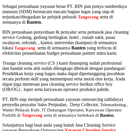
Sebagai perusahaan yayasan besar PT. BIN pun punya sumberdaya
manusia (SDM) bermacam macam bagian tugas yang siap di
terjunkan/ditugaskan ke pelojok pelosok
serta di
Tangerang
semuanya di
Banten
.
BIN perusahaan penyediaan & penyalur serta pemasok jasa cleaning
service Gedung, gedung bertingkat, hotel , rumah sakit, pasar
swalayan, sekolah, , kantor, universitas (kampus) di semuanya
lokasi
serta di semuanya
Banten
yang terfocus di
Tangerang
efektivitas pemanfaatan budget perusahaan partner mitra kami.
Tenaga cleaning service (CS ) kami disamping sudah profesional
dan handal serta ahli sudah dilengkapi dibekali dengan pandangan/
Pendidikan kerja yang bagus maka dapat dipertanggung jawabkan
secara perform skill yang memumpuni serta moral etos kerja. Anda
dapat juga memesan jasa cleaning service berikut office boy
(OB/OG) , loper serta karyawan operator produksi pabrik.
PT. BIN siap menjadi perusahaan yayasan outsourcing (alihdaya)
penyedia penyalur Sales Penjualan, Deep Collector,
Telemarketing ,
Waiter Pelayan Kafe, IT Dukungan Operator, Karyawan Operator
Forklift di
Tangerang
serta di semuanya berlokasi di
Banten
.
Selanjutnya bagi buat anda yang butuh Jasa Cleaning Service
yayasan Perusahaan Outsourcing
Yayasan Cleaning Service