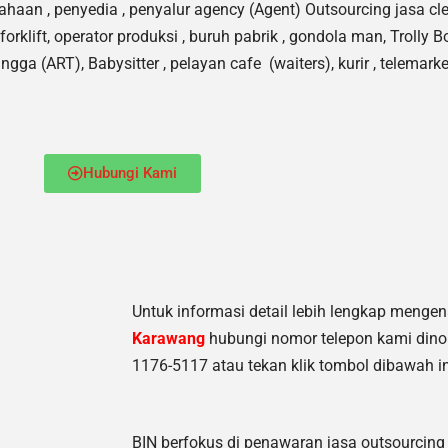
haan , penyedia , penyalur agency (Agent) Outsourcing jasa c
l
forklift, operator produksi , buruh pabrik , gondola man, Trolly Bo
 (ART), Babysitter , pelayan cafe (waiters), kurir , telemarket
Hubungi Kami
Untuk informasi detail lebih lengkap menge
Karawang
hubungi nomor telepon kami dino
1176-5117 atau tekan klik tombol dibawah in
BIN berfokus di penawaran jasa outsourcing 