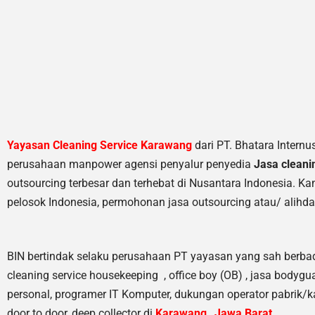
Yayasan Cleaning Service Karawang
dari PT. Bhatara Internu
perusahaan manpower agensi penyalur penyedia
Jasa cleani
outsourcing terbesar dan terhebat di Nusantara Indonesia. K
pelosok Indonesia, permohonan jasa outsourcing atau/ alihd
BIN bertindak selaku perusahaan PT yayasan yang sah berbad
cleaning service housekeeping
,
office boy (OB) , jasa bodygua
personal, programer IT Komputer, dukungan operator pabrik/kant
door to door, deep collector di
Karawang
,
Jawa Barat
.