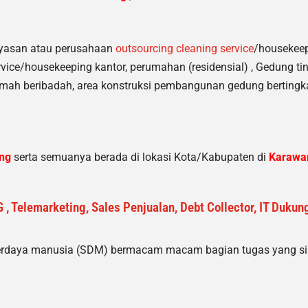
yasan atau perusahaan
outsourcing cleaning service
/housekeep
vice/housekeeping kantor, perumahan (residensial) , Gedung ti
umah beribadah, area konstruksi pembangunan gedung bertingk
ng
serta semuanya berada di lokasi Kota/Kabupaten di
Karawa
 , Telemarketing, Sales Penjualan, Debt Collector, IT Duku
erdaya manusia (SDM) bermacam macam bagian tugas yang siap