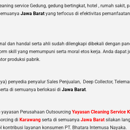
ing service Gedung, gedung bertingkat, hotel , rumah sakit, pa
 semuanya
Jawa Barat
yang terfocus di efektivitas pemanfaata
nal dan handal serta ahli sudah dilengkapi dibekali dengan pa
rm skill yang memumpuni serta moral etos kerja. Anda dapat 
tor produksi pabrik.
ya) penyedia penyalur Sales Penjualan, Deep Collector,
Telemar
erta di semuanya berlokasi di
Jawa Barat
.
ce yayasan Perusahaan Outsourcing
Yayasan Cleaning Service 
sorcing di
Karawang
serta di semuanya
Jawa Barat
silakan lan
 kontribusi layanan konsumen PT. Bhatara Internusa Nayaka.