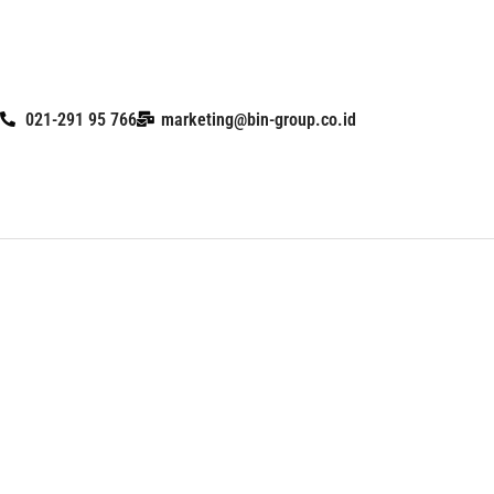
Skip
to
content
021-291 95 766
marketing@bin-group.co.id