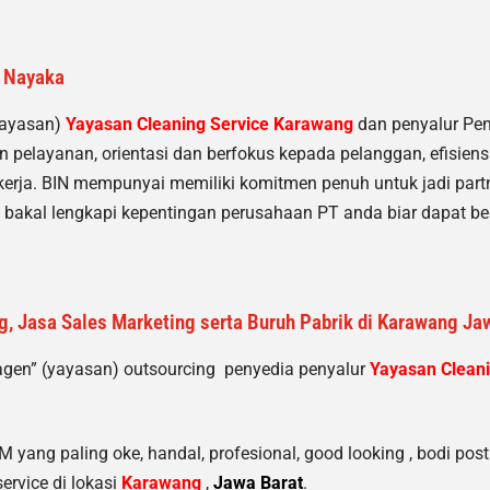
a Nayaka
yayasan)
Yayasan Cleaning Service Karawang
dan penyalur Pe
 pelayanan, orientasi dan berfokus kepada pelanggan, efisie
i kerja. BIN mempunyai memiliki komitmen penuh untuk jadi par
bakal lengkapi kepentingan perusahaan PT anda biar dapat be
, Jasa Sales Marketing serta Buruh Pabrik di Karawang Ja
agen” (yayasan) outsourcing penyedia
penyalur
Yayasan Cleani
yang paling oke, handal, profesional, good looking , bodi postu
ervice di lokasi
Karawang
,
Jawa Barat
.