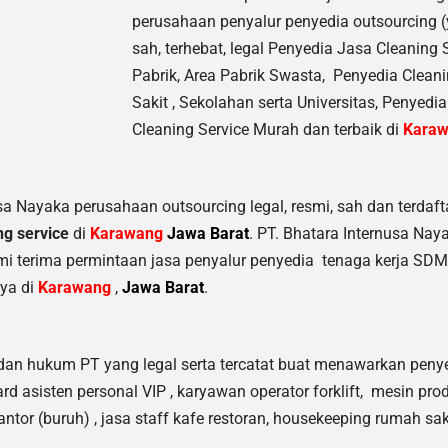
perusahaan penyalur
penyedia
outsourcing 
sah, terhebat
, legal
Penyedia Jasa Cleaning Se
Pabrik, Area Pabrik Swasta, Penyedia Clea
Sakit
,
Sekolahan serta Universitas, Penyedia
Cleaning Service Murah dan terbaik di
Kara
sa Nayaka perusahaan outsourcing legal, resmi, sah dan terdafta
ng service
di
Karawang
Jawa Barat
. PT. Bhatara Internusa Nay
ami terima permintaan jasa
penyalur
penyedia tenaga kerja SDM 
aya di
Karawang
,
Jawa Barat
.
an hukum PT yang legal serta tercatat buat menawarkan penye
rd asisten personal VIP , karyawan operator forklift, mesin produk
or (buruh) , jasa staff kafe restoran, housekeeping rumah sakit