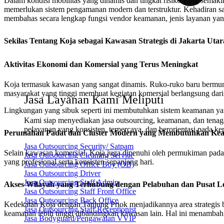
Dalam kondisi mobilitas yang dinamis dan tingkat risiko yang semak
memerlukan sistem pengamanan modern dan terstruktur. Kehadiran satpa
membahas secara lengkap fungsi vendor keamanan, jenis layanan yang
Sekilas Tentang Koja sebagai Kawasan Strategis di Jakarta Utar
Aktivitas Ekonomi dan Komersial yang Terus Meningkat
Koja termasuk kawasan yang sangat dinamis. Ruko-ruko baru bermuncul
masyarakat yang tinggi membuat kegiatan komersial berlangsung dari
Jasa Layanan Kami Meliputi
Lingkungan yang sibuk seperti ini membutuhkan sistem keamanan yang
Kami siap menyediakan jasa outsourcing, keamanan, dan tenaga
pelayanan yang konsisten, terpercaya, dan berorientasi pada ke
Perumahan Padat dan Cluster Modern yang Membutuhkan Kea
Jasa Outsourcing Security/ Satpam
Selain kawasan komersial, Koja juga dipenuhi oleh permukiman pada
Jasa Outsourcing Cleaning Service
yang profesional serta konsisten sepanjang hari.
Jasa Outsourcing Office Boy (OB)
Jasa Outsourcing Driver
Jasa Outsourcing Staff Admin
Akses Wilayah yang Terhubung dengan Pelabuhan dan Pusat Lo
Jasa Outsourcing Staff Front Office
Jasa Outsourcing Back Office
Kedekatan Koja dengan Tanjung Priok menjadikannya area strategis bag
Jasa Outsourcing Staff Receptionist
keamanan lebih tinggi dibandingkan kawasan lain. Hal ini menambah u
Jasa Bodyguard/Pengawalan VVIP