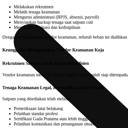
Melakukan rekrutmen
Melatih tenaga keamanan
Mengurus administrasi (BPJS, absensi, payroll)
Menyiapkan backup tenaga saat satpam cuti
Menangani evaluasi dan kedisiplinan
Dengan menggunakan vendor keamanan, seluruh beban ini dialihkan k
Keunggulan Menggunakan Vendor Keamanan Koja
Rekrutmen Satpam Lebih Cepat dan Efisien
Vendor keamanan memiliki tenaga satpam yang sudah siap ditempatka
Tenaga Keamanan Legal, Bersertifikat, dan Terlatih
Satpam yang disediakan telah melalui:
Pemeriksaan latar belakang
Pelatihan standar profesi
Sertifikasi Gada Pratama atau lebih tinggi
Pelatihan komunikasi dan penanganan situasi