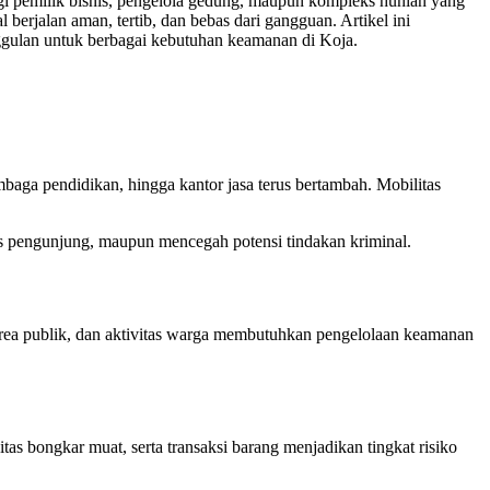
agi pemilik bisnis, pengelola gedung, maupun kompleks hunian yang
berjalan aman, tertib, dan bebas dari gangguan. Artikel ini
nggulan untuk berbagai kebutuhan keamanan di Koja.
baga pendidikan, hingga kantor jasa terus bertambah. Mobilitas
as pengunjung, maupun mencegah potensi tindakan kriminal.
area publik, dan aktivitas warga membutuhkan pengelolaan keamanan
as bongkar muat, serta transaksi barang menjadikan tingkat risiko