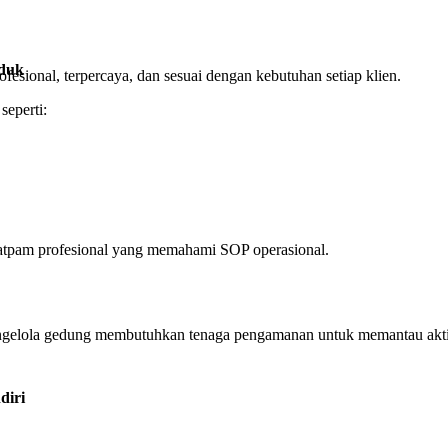
uduk
sional, terpercaya, dan sesuai dengan kebutuhan setiap klien.
seperti:
atpam profesional yang memahami SOP operasional.
ngelola gedung membutuhkan tenaga pengamanan untuk memantau aktivita
diri