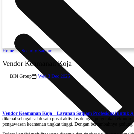
Home
Security Satpam
Vendor Keamanan Koja
BIN Group
Wed 3 Dec 2025
Vendor Keamanan Koja – Layanan Satpam Profesional untuk Are
dikenal sebagai salah satu pusat aktivitas dengan pergerakan ekonomi
pengawasan keamanan tingkat tinggi. Dengan bertambahnya gedung ope