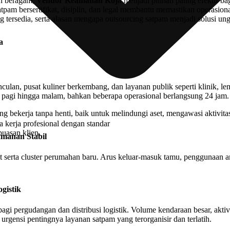
in beragam,
Vendor Keamanan Koja
menjadi pilihan paling efektif b
m bersertifikat, disiplin, dan legal membantu memastikan operasional 
 tersedia, serta alasan mengapa outsourcing satpam menjadi solusi u
a
an, pusat kuliner berkembang, dan layanan publik seperti klinik, lem
 pagi hingga malam, bahkan beberapa operasional berlangsung 24 jam.
 bekerja tanpa henti, baik untuk melindungi aset, mengawasi aktivit
 kerja profesional dengan standar
puasan klien.
manan Stabil
t serta cluster perumahan baru. Arus keluar-masuk tamu, penggunaan 
gistik
i pergudangan dan distribusi logistik. Volume kendaraan besar, aktivit
rgensi pentingnya layanan satpam yang terorganisir dan terlatih.