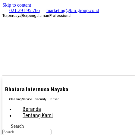
Skip to content
021-291 95 766
marketing@bin-group.co.id
Terpercaya
Berpengalaman
Professional
Bhatara Internusa Nayaka
Cleaning Service
Security
Driver
Beranda
Tentang Kami
Search