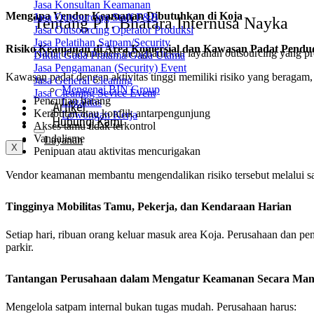
Jasa Konsultan Keamanan
Mengapa Vendor Keamanan Dibutuhkan di Koja
Jasa Outsourcing Staff F&B
Tentang PT. Bhatara Internusa Nayka
Jasa Outsourcing Operator Produksi
Jasa Pelatihan Satpam/Security
Risiko Keamanan di Area Komersial dan Kawasan Padat Pend
Kami berkomitmen menghadirkan layanan outsourcing yang profe
Diklat Gada Pratama/Gada Utama
Jasa Pengamanan (Security) Event
Kawasan padat dengan aktivitas tinggi memiliki risiko yang beragam, 
Jasa General Cleaning
Mengenai BIN Group
Jasa Cleaning Sevice Event
Pencurian barang
Legalitas
Artikel
Keributan atau konflik antarpengunjung
Lowongan Kerja
Hubungi Kami
Akses tamu tidak terkontrol
Vandalisme
Layanan
X
Penipuan atau aktivitas mencurigakan
Vendor keamanan membantu mengendalikan risiko tersebut melalui s
Tingginya Mobilitas Tamu, Pekerja, dan Kendaraan Harian
Setiap hari, ribuan orang keluar masuk area Koja. Perusahaan dan pe
parkir.
Tantangan Perusahaan dalam Mengatur Keamanan Secara Man
Mengelola satpam internal bukan tugas mudah. Perusahaan harus: