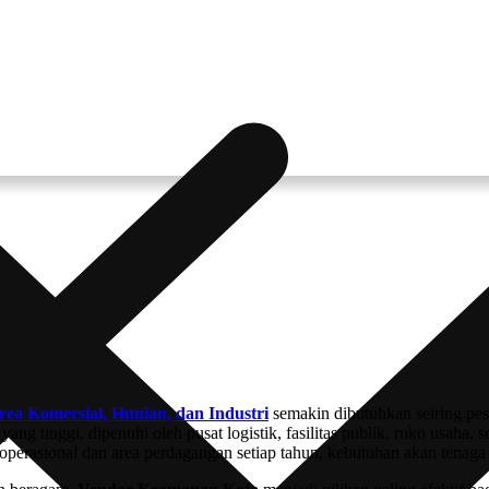
a Komersial, Hunian, dan Industri
semakin dibutuhkan seiring pes
 yang tinggi, dipenuhi oleh pusat logistik, fasilitas publik, ruko usah
rasional dan area perdagangan setiap tahun, kebutuhan akan tenaga s