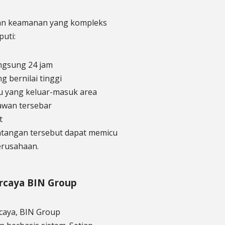
ngan keamanan yang kompleks
uti:
angsung 24 jam
g bernilai tinggi
u yang keluar-masuk area
rawan tersebar
t
ntangan tersebut dapat memicu
erusahaan.
rcaya BIN Group
caya, BIN Group