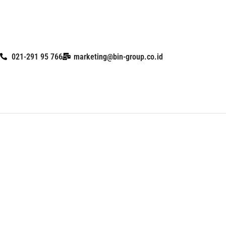
Skip
to
content
021-291 95 766
marketing@bin-group.co.id