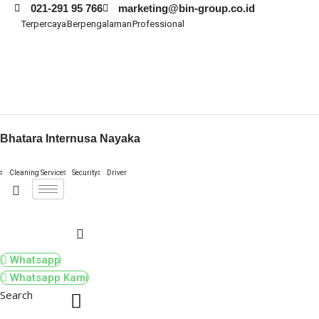
021-291 95 766
marketing@bin-group.co.id
Terpercaya
Berpengalaman
Professional
Skip
to
content
Bhatara Internusa Nayaka
Cleaning Service
Security
Driver
Whatsapp
Whatsapp Kami
Search
Search