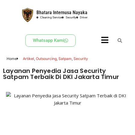
Bhatara Internusa Nayaka
Skip
Cleaning Service
Security
Driver
to
content
Whatsapp Kami
Home
Artikel
,
Outsourcing
,
Satpam
,
Security
Layanan Penyedia Jasa Security
Satpam Terbaik Di DKI Jakarta Timur