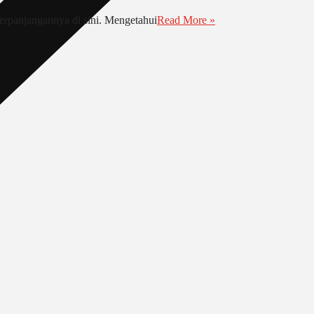
Biaya
erpanjangannya di sini. Mengetahui
Read More »
Perpanjang
KTA
Satpam
Terkini
–
BINGroup