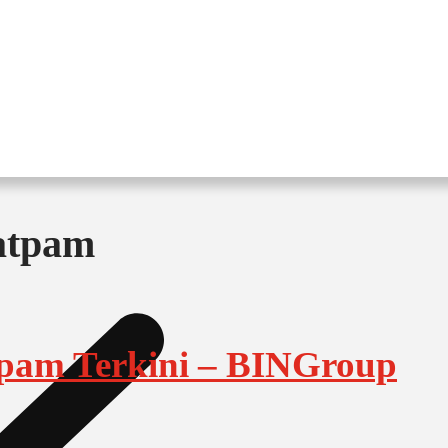
atpam
pam Terkini – BINGroup