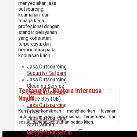
menyediakan jasa
outsourcing,
keamanan, dan
tenaga kerja
profesional dengan
standar pelayanan
yang konsisten,
terpercaya, dan
berorientasi pada
kepuasan klien.
Jasa Outsourcing
Security/ Satpam
Jasa Outsourcing
Cleaning Service
Tentang PT. Bhatara Internusa
Jasa Outsourcing
Nayka
Office Boy (OB)
Jasa Outsourcing
Kami berkomitmen menghadirkan layanan
Driver
outsourcing yang profesional, terpercaya, dan
Jasa Outsourcing
sesuai dengan kebutuhan setiap klien.
Staff Admin
Jasa Outsourcing
Mengenai BIN Group