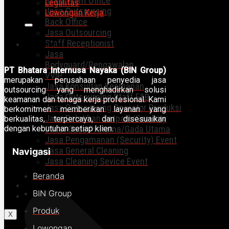
Staff Front Office
Legalitas
Jasa Outsourcing
Lowongan Kerja
Back Office
Jasa Outsourcing
Staff Receptionist
Layanan
Jasa
Bodyguard/Pengawalan
PT Bhatara Internusa Nayaka (BIN Group)
VVIP
merupakan perusahaan penyedia jasa
Jasa Konsultan Keamanan
outsourcing yang menghadirkan solusi
Jasa Outsourcing Staff F&B
keamanan dan tenaga kerja profesional. Kami
Jasa Outsourcing Operator Produksi
berkomitmen memberikan layanan yang
Jasa Pelatihan Satpam/Security
berkualitas, terpercaya, dan disesuaikan
dengan kebutuhan setiap klien.
Diklat Gada Pratama/Gada Utama
Jasa Pengamanan (Security) Event
Jasa General Cleaning
Navigasi
Jasa Cleaning Sevice Event
Beranda
Artikel
BIN Group
Hubungi Kami
Produk
X
Lowongan