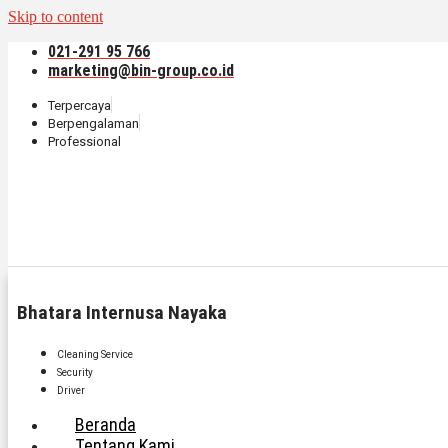
Skip to content
021-291 95 766
marketing@bin-group.co.id
Terpercaya
Berpengalaman
Professional
Bhatara Internusa Nayaka
Cleaning Service
Security
Driver
Beranda
Tentang Kami