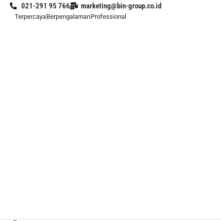
021-291 95 766
marketing@bin-group.co.id
Terpercaya
Berpengalaman
Professional
Skip
to
content