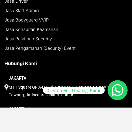
Jasa Driver
Jasa Staff Admin
Jasa Bodyguard VVIP
Jasa Konsultan Keamanan
Jasa Pelatihan Security
Jasa Pengamanan (Security) Event
Hubungi Kami
JAKARTA I
MTH Square GF A4/A, Jl. Letjen M.T. Haryono No.Kav 10 ,
Customer - Hubungi Kami
Cawang, Jatinegara, Jakarta Timur
JAKARTA II
Graha BIN
Jl. Gotong Royong No. 39, Kel. Duren Sawit, Kec. Pondok Bambu,