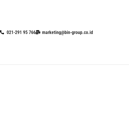
Skip
to
content
021-291 95 766
marketing@bin-group.co.id