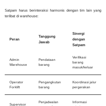
Satpam harus berinteraksi harmonis dengan tim lain yang
terlibat di warehouse:
Sinergi
Tanggung
Peran
dengan
Jawab
Satpam
Verifikasi
Admin
Pendataan
barang
Warehouse
barang
masuk/keluar
Operator
Pengangkutan
Koordinasi jalur
Forklift
barang
pergerakan
Penjadwalan
Informasi
Supervisor