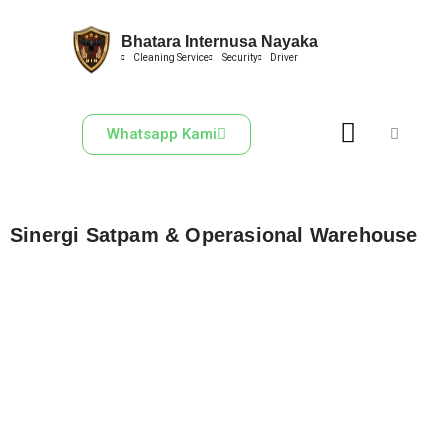
Bhatara Internusa Nayaka
Skip
Cleaning Service
Security
Driver
to
content
Whatsapp Kami
Sinergi Satpam & Operasional Warehouse