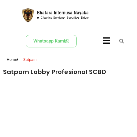
Bhatara Internusa Nayaka
Skip
Cleaning Service
Security
Driver
to
content
Whatsapp Kami
Home
Satpam
Satpam Lobby Profesional SCBD