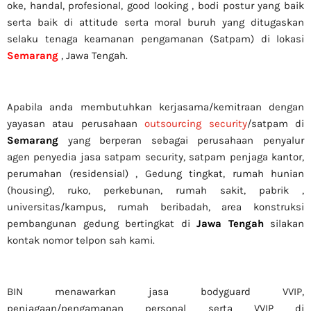
oke, handal, profesional, good looking , bodi postur yang baik
serta baik di attitude serta moral buruh yang ditugaskan
selaku tenaga keamanan pengamanan (Satpam) di lokasi
Semarang
, Jawa Tengah.
Apabila anda membutuhkan kerjasama/
kemitraan
dengan
yayasan atau perusahaan
outsourcing security
/satpam di
Semarang
yang berperan sebagai perusahaan penyalur
agen
penyedia jasa satpam security, satpam penjaga kantor,
perumahan (residensial) , Gedung tingkat
, rumah hunian
(housing)
, ruko, perkebunan, rumah sakit
, pabrik
,
universitas/kampus, rumah beribadah, area konstruksi
pembangunan gedung bertingkat di
Jawa Tengah
silakan
kontak nomor telpon sah kami.
BIN menawarkan jasa bodyguard VVIP,
penjagaan/pengamanan personal serta VVIP di