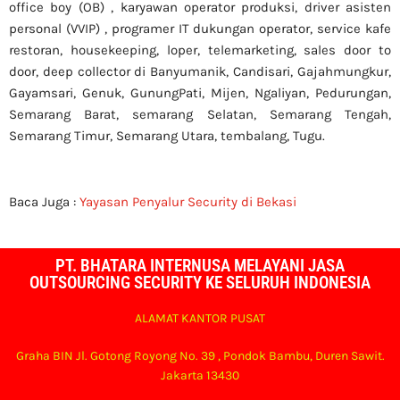
office boy (OB) , karyawan operator produksi, driver asisten
personal (VVIP) , programer IT dukungan operator, service kafe
restoran, housekeeping, loper, telemarketing, sales door to
door, deep collector di Banyumanik, Candisari, Gajahmungkur,
Gayamsari, Genuk, GunungPati, Mijen, Ngaliyan, Pedurungan,
Semarang Barat, semarang Selatan, Semarang Tengah,
Semarang Timur, Semarang Utara, tembalang, Tugu.
Baca Juga :
Yayasan Penyalur Security di Bekasi
PT. BHATARA INTERNUSA MELAYANI JASA
OUTSOURCING SECURITY KE SELURUH INDONESIA
ALAMAT KANTOR PUSAT
Graha BIN Jl. Gotong Royong No. 39 , Pondok Bambu, Duren Sawit.
Jakarta 13430