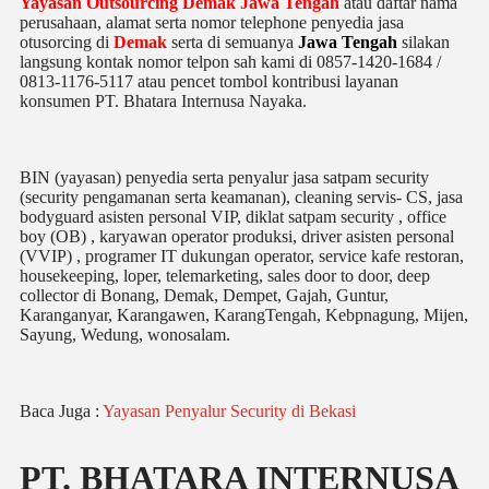
Yayasan Outsourcing Demak Jawa Tengah
atau daftar nama
perusahaan, alamat serta nomor telephone penyedia jasa
otusorcing di
Demak
serta di semuanya
Jawa Tengah
silakan
langsung kontak nomor telpon sah kami di 0857-1420-1684 /
0813-1176-5117 atau pencet tombol kontribusi layanan
konsumen PT. Bhatara Internusa Nayaka.
BIN (yayasan) penyedia serta penyalur jasa satpam security
(security pengamanan serta keamanan), cleaning servis- CS, jasa
bodyguard asisten personal VIP, diklat satpam security , office
boy (OB) , karyawan operator produksi, driver asisten personal
(VVIP) , programer IT dukungan operator, service kafe restoran,
housekeeping, loper, telemarketing, sales door to door, deep
collector di Bonang, Demak, Dempet, Gajah, Guntur,
Karanganyar, Karangawen, KarangTengah, Kebpnagung, Mijen,
Sayung, Wedung, wonosalam.
Baca Juga :
Yayasan Penyalur Security di Bekasi
PT. BHATARA INTERNUSA