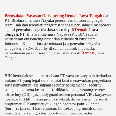
Perusahaan Yayasan Outsourcing Demak Jawa Tengah
dari
PT. Bhatara Internusa Nayaka perusahaan outsourcing legal,
resmi, sah dan terdaftar terigistrasi sebagai perusahaan manpower
agensi penyalur penyedia
Jasa security
di
Demak
Jawa
Tengah
. PT. Bhatara Internusa Nayaka (PT. BIN) adalah
perusahaan outsourcing besar dan terhebat di Nusantara
Indonesia. Kami terima permintaan jasa
penyalur
penyedia
tenaga kerja SDM Security di semua pelosok Indonesia,
Demak
permohonan jasa outsourcing atau/ alihdaya di
,Jawa
Tengah.
BIN bertindak selaku perusahaan PT yayasan yang sah berbadan
hukum PT yang legal serta tercatat buat menawarkan penyediaan
serta penyaluran jasa satpam security pengamanan (security
pengamanan serta keamanan), diklat satpam,
cleaning service,
office boy (OB) , jasa bodyguard asisten personal VIP , karyawan
operator forklift, mesin produksi tekstil, driver asisten personal,
programer IT Komputer, dukungan operator pabrik/kantor
(buruh) , jasa staff kafe restoran, housekeeping rumah sakit,
loper, telemarketing, sales door to door, deep collector