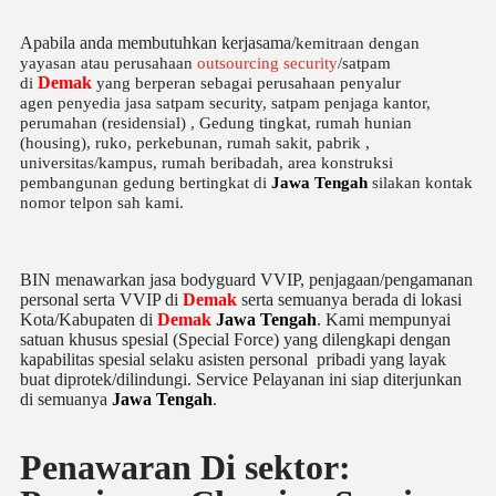
Apabila anda membutuhkan kerjasama/
kemitraan
dengan
yayasan atau perusahaan
outsourcing security
/satpam
Demak
di
yang berperan sebagai perusahaan penyalur
agen
penyedia jasa satpam security, satpam penjaga kantor,
perumahan (residensial) , Gedung tingkat
, rumah hunian
(housing)
, ruko, perkebunan, rumah sakit
, pabrik
,
universitas/kampus, rumah beribadah, area konstruksi
pembangunan gedung bertingkat di
Jawa Tengah
silakan kontak
nomor telpon sah kami.
BIN menawarkan jasa bodyguard VVIP, penjagaan/pengamanan
personal serta VVIP di
Demak
serta semuanya berada di lokasi
Kota/Kabupaten di
Demak
Jawa Tengah
. Kami mempunyai
satuan khusus spesial (Special Force) yang dilengkapi dengan
kapabilitas spesial selaku asisten personal pribadi yang layak
buat diprotek/dilindungi. Service Pelayanan ini siap diterjunkan
di semuanya
Jawa Tengah
.
Penawaran Di sektor: