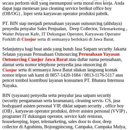
secara perform skill yang memumpuni serta moral etos kerja. Anda
dapat juga memesan jasa cleaning service berikut office boy
(OB/OG) , loper serta karyawan operator produksi pabrik.
PT. BIN siap menjadi perusahaan yayasan outsourcing (alihdaya)
penyedia penyalur Sales Penjualan, Deep Collector,
Telemarketing ,
Waiter Pelayan Kafe, IT Dukungan Operator, Karyawan Operator
Forklift di
Cianjur
serta di semuanya berlokasi di Jawa Barat.
Selanjutnya bagi buat anda yang butuh Jasa Satpam security Jakarta
Selatan yayasan Perusahaan Outsourcing
Perusahaan Yayasan
Outsourcing Cianjur Jawa Barat
atau daftar nama perusahaan,
alamat serta nomor telephone penyedia jasa otusorcing di
serta di semuanya Jawa Barat silakan langsung kontak
Cianjur
nomor telpon sah kami di 0857-1420-1684 / 0813-1176-5117 atau
pencet tombol kontribusi layanan konsumen PT. Bhatara Internusa
Nayaka.
BIN (yayasan) penyedia serta penyalur jasa satpam security
(security pengamanan serta keamanan), cleaning servis- CS, jasa
bodyguard asisten personal VIP, diklat satpam security , office boy
(OB) , karyawan operator produksi, driver asisten personal (VVIP) ,
programer IT dukungan operator, service kafe restoran,
housekeeping, loper, telemarketing, sales door to door, deep
collector di Agrabinta, Bojongpincung, Campaka, Campaka Mulya,