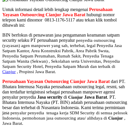
Untuk informasi detail lebih lengkap mengenai
Perusahaan
Yayasan Outsourcing Cianjur Jawa Barat
hubungi nomor
telepon kami dinomor 0813-1176-5117 atau tekan klik tombol
dibawah ini:
BIN berfokus di penawaran jasa pengamanan keamanan satpam
security selaku PT perusahaan penyalur
penyedia
outsourcing
(yayasan) agen manpower yang sah, terhebat
, legal
Penyedia Jasa
Satpam Kantor, Area Konstruksi Pabrik, Area Pabrik Swsta,
Penyedia Satpam Perumahan, Rumah Sakit,
Penyedia Tenaga
Satpam Wanita (Sekwan) ,
Sekolahan serta Universitas, Penyedia
Satpam Security Hotel, Penyedia Satpam Murah dan terbaik di
Cianjur
, Propinsi Jawa Barat.
Perusahaan Yayasan Outsourcing Cianjur Jawa Barat
dari PT.
Bhatara Internusa Nayaka perusahaan outsourcing legal, resmi, sah
dan terdaftar terigistrasi sebagai perusahaan manpower agensi
penyalur penyedia
Jasa security
di
Jawa Barat
. PT.
Cianjur
Bhatara Internusa Nayaka (PT. BIN) adalah perusahaan outsourcing
besar dan terhebat di Nusantara Indonesia. Kami terima permintaan
jasa
penyalur
penyedia tenaga kerja SDM Security di semua pelosok
Indonesia, permohonan jasa outsourcing atau/ alihdaya di
Cianjur
,
Jawa Barat.