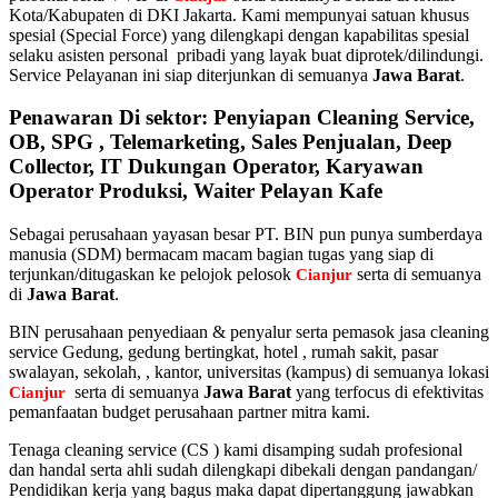
Kota/Kabupaten di DKI Jakarta. Kami mempunyai satuan khusus
spesial (Special Force) yang dilengkapi dengan kapabilitas spesial
selaku asisten personal pribadi yang layak buat diprotek/dilindungi.
Service Pelayanan ini siap diterjunkan di semuanya
Jawa Barat
.
Penawaran Di sektor: Penyiapan Cleaning Service,
OB, SPG , Telemarketing, Sales Penjualan, Deep
Collector, IT Dukungan Operator, Karyawan
Operator Produksi, Waiter Pelayan Kafe
Sebagai perusahaan yayasan besar PT. BIN pun punya sumberdaya
manusia (SDM) bermacam macam bagian tugas yang siap di
terjunkan/ditugaskan ke pelojok pelosok
serta di semuanya
Cianjur
di
Jawa Barat
.
BIN perusahaan penyediaan & penyalur serta pemasok jasa cleaning
service Gedung, gedung bertingkat, hotel , rumah sakit, pasar
swalayan, sekolah, , kantor, universitas (kampus) di semuanya lokasi
serta di semuanya
Jawa Barat
yang terfocus di efektivitas
Cianjur
pemanfaatan budget perusahaan partner mitra kami.
Tenaga cleaning service (CS ) kami disamping sudah profesional
dan handal serta ahli sudah dilengkapi dibekali dengan pandangan/
Pendidikan kerja yang bagus maka dapat dipertanggung jawabkan