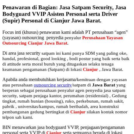
Penawaran di Bagian: Jasa Satpam Security, Jasa
Bodyguard VVIP Asisten Personal serta Driver
(Supir) Personal di Cianjur Jawa Barat.
Focus inti (khusus) penawaran kami adalah PT perusahaan “agen”
(yayasan) outsourcing penyedia
penyalur
Perusahaan Yayasan
Outsourcing Cianjur Jawa Barat
.
Di area jasa security
satpam
ini kami punya SDM yang paling oke,
handal, profesional, good looking , bodi postur yang baik serta baik
di attitude serta moral buruh yang ditugaskan selaku tenaga
keamanan pengamanan (Satpam) di lokasi
Cianjur
, Jawa Barat.
Apabila anda membutuhkan kerjasama/
kemitraan
dengan yayasan
atau perusahaan
outsourcing security
/satpam di
Jawa Barat
yang
berperan sebagai perusahaan penyalur
agen
penyedia jasa satpam
security, satpam penjaga kantor, perumahan (residensial) , Gedung
tingkat
, rumah hunian (housing)
, ruko, perkebunan, rumah sakit
,
pabrik
, universitas/kampus, rumah beribadah, area konstruksi
pembangunan gedung bertingkat di
Cianjur
silakan kontak nomor
telpon sah kami.
BIN menawarkan jasa bodyguard VVIP, penjagaan/pengamanan
personal serta VVIP di
serta semuanya berada di lokasi
Cianjur