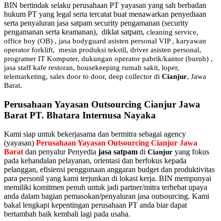
BIN bertindak selaku perusahaan PT yayasan yang sah berbadan
hukum PT yang legal serta tercatat buat menawarkan penyediaan
serta penyaluran jasa satpam security pengamanan (security
pengamanan serta keamanan), diklat satpam,
cleaning service,
office boy (OB) , jasa bodyguard asisten personal VIP , karyawan
operator forklift, mesin produksi tekstil, driver asisten personal,
programer IT Komputer, dukungan operator pabrik/kantor (buruh) ,
jasa staff kafe restoran, housekeeping rumah sakit, loper,
telemarketing, sales door to door, deep collector di
Cianjur
, Jawa
Barat.
Perusahaan Yayasan Outsourcing Cianjur Jawa
Barat PT. Bhatara Internusa Nayaka
Kami siap untuk bekerjasama dan bermitra sebagai agency
(yayasan)
Perusahaan Yayasan Outsourcing Cianjur Jawa
Barat
dan penyalur Penyedia
jasa satpam
di
yang fokus
Cianjur
pada kehandalan pelayanan, orientasi dan berfokus kepada
pelanggan, efisiensi penggunaan anggaran budget dan produktivitas
para personil yang kami terjunkan di lokasi kerja. BIN mempunyai
memiliki komitmen penuh untuk jadi partner/mitra terhebat upaya
anda dalam bagian pemasokan/penyaluran jasa outsourcing. Kami
bakal lengkapi kepentingan perusahaan PT anda biar dapat
bertambah baik kembali lagi pada usaha.