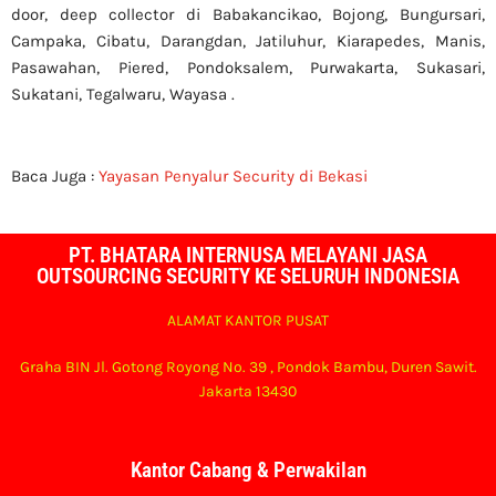
door, deep collector di Babakancikao, Bojong, Bungursari,
Campaka, Cibatu, Darangdan, Jatiluhur, Kiarapedes, Manis,
Pasawahan, Piered, Pondoksalem, Purwakarta, Sukasari,
Sukatani, Tegalwaru, Wayasa .
Baca Juga :
Yayasan Penyalur Security di Bekasi
PT. BHATARA INTERNUSA MELAYANI JASA
OUTSOURCING SECURITY KE SELURUH INDONESIA
ALAMAT KANTOR PUSAT
Graha BIN Jl. Gotong Royong No. 39 , Pondok Bambu, Duren Sawit.
Jakarta 13430
Kantor Cabang & Perwakilan