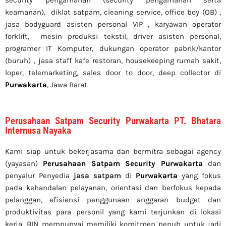
keamanan), diklat satpam,
cleaning service,
office boy (OB) ,
jasa bodyguard asisten personal VIP , karyawan operator
forklift, mesin produksi tekstil, driver asisten personal,
programer IT Komputer, dukungan operator pabrik/kantor
(buruh) , jasa staff kafe restoran, housekeeping rumah sakit,
loper, telemarketing, sales door to door, deep collector di
Purwakarta
, Jawa Barat.
Perusahaan Satpam Security Purwakarta PT. Bhatara
Internusa Nayaka
Kami siap untuk bekerjasama dan bermitra sebagai agency
(yayasan)
Perusahaan Satpam Security Purwakarta
dan
penyalur Penyedia
jasa satpam
di
Purwakarta
yang fokus
pada kehandalan pelayanan, orientasi dan berfokus kepada
pelanggan, efisiensi penggunaan anggaran budget dan
produktivitas para personil yang kami terjunkan di lokasi
kerja. BIN mempunyai memiliki komitmen penuh untuk jadi