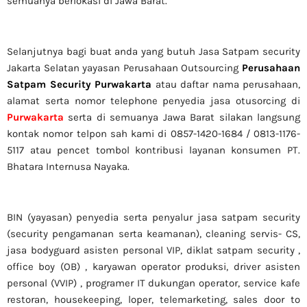
semuanya berlokasi di Jawa Barat.
Selanjutnya bagi buat anda yang butuh Jasa Satpam security
Jakarta Selatan yayasan Perusahaan Outsourcing
Perusahaan
Satpam Security Purwakarta
atau daftar nama perusahaan,
alamat serta nomor telephone penyedia jasa otusorcing di
Purwakarta
serta di semuanya Jawa Barat silakan langsung
kontak nomor telpon sah kami di 0857-1420-1684 / 0813-1176-
5117 atau pencet tombol kontribusi layanan konsumen PT.
Bhatara Internusa Nayaka.
BIN (yayasan) penyedia serta penyalur jasa satpam security
(security pengamanan serta keamanan), cleaning servis- CS,
jasa bodyguard asisten personal VIP, diklat satpam security ,
office boy (OB) , karyawan operator produksi, driver asisten
personal (VVIP) , programer IT dukungan operator, service kafe
restoran, housekeeping, loper, telemarketing, sales door to