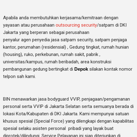
Apabila anda membutuhkan kerjasama/
kemitraan
dengan
yayasan atau perusahaan
outsourcing security
/satpam di DKI
Jakarta yang berperan sebagai perusahaan
penyalur
agen
penyedia jasa satpam security, satpam penjaga
kantor, perumahan (residensial) , Gedung tingkat
, rumah hunian
(housing)
, ruko, perkebunan, rumah sakit
, pabrik
,
universitas/kampus, rumah beribadah, area konstruksi
pembangunan gedung bertingkat di
Depok
silakan kontak nomor
telpon sah kami.
BIN menawarkan jasa bodyguard VVIP, penjagaan/pengamanan
personal serta VVIP di Jakarta Selatan serta semuanya berada di
lokasi Kota/Kabupaten di DKI Jakarta. Kami mempunyai satuan
khusus spesial (Special Force) yang dilengkapi dengan kapabilitas
spesial selaku asisten personal pribadi yang layak buat
diprotek/dilindungi. Service Pelayanan ini siap diterjunkan di