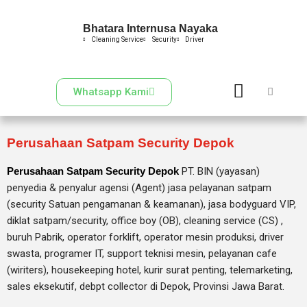
Bhatara Internusa Nayaka
Skip
Cleaning Service
Security
Driver
to
content
Whatsapp Kami
Perusahaan Satpam Security Depok
Perusahaan Satpam Security Depok
PT. BIN (yayasan)
penyedia & penyalur agensi (Agent) jasa pelayanan satpam
(security Satuan pengamanan & keamanan), jasa bodyguard VIP,
diklat satpam/security, office boy (OB),
cleaning service (CS) ,
buruh Pabrik, operator forklift, operator mesin produksi, driver
swasta, programer IT, support teknisi mesin, pelayanan cafe
(wiriters), housekeeping hotel, kurir surat penting, telemarketing,
sales eksekutif, debpt collector di Depok, Provinsi Jawa Barat.