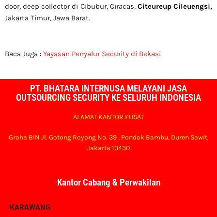
door, deep collector di Cibubur, Ciracas,
Citeureup Cileuengsi,
Jakarta Timur, Jawa Barat.
Baca Juga :
Yayasan Penyalur Security di Bekasi
PT. BHATARA INTERNUSA MELAYANI JASA
OUTSOURCING SECURITY KE SELURUH INDONESIA
ALAMAT KANTOR PUSAT
Graha BIN Jl. Gotong Royong No. 39 , Pondok Bambu, Duren Sawit.
Jakarta 13430
Kantor Cabang & Perwakilan
KARAWANG