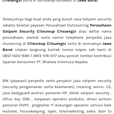
Cileuengsi
serta di semuanya berlokasi di
Jawa Barat
.
Selanjutnya bagi buat anda yang butuh Jasa Satpam security
Jakarta Selatan yayasan Perusahaan Outsourcing
Perusahaan
Satpam Security Citeureup Cileuengsi
atau daftar nama
perusahaan, alamat serta nomor telephone penyedia jasa
otusorcing di
Citeureup Cileuengsi
serta di semuanya
Jawa
Barat
silakan langsung kontak nomor telpon sah kami di
0857-1420-1684 / 0813-1176-5117 atau pencet tombol kontribusi
layanan konsumen PT. Bhatara Internusa Nayaka.
BIN (yayasan) penyedia serta penyalur jasa satpam security
(security pengamanan serta keamanan), cleaning servis- CS,
jasa bodyguard asisten personal VIP, diklat satpam security ,
office boy (OB) , karyawan operator produksi, driver asisten
personal (VVIP) , programer IT dukungan operator, service kafe
restoran, housekeeping, loper, telemarketing, sales door to