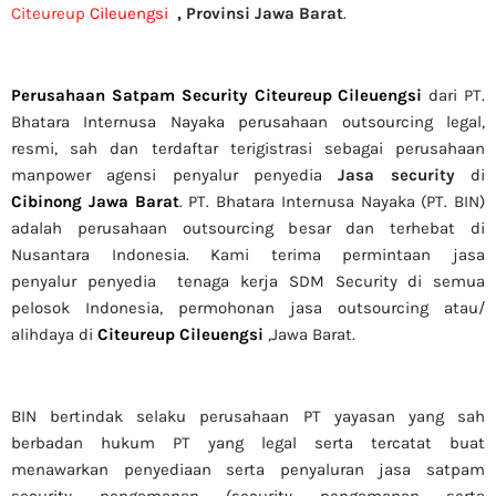
Citeureup
Cileuengsi
,
Provinsi Jawa Barat
.
Perusahaan Satpam Security Citeureup Cileuengsi
dari PT.
Bhatara Internusa Nayaka perusahaan outsourcing legal,
resmi, sah dan terdaftar terigistrasi sebagai perusahaan
manpower agensi penyalur penyedia
Jasa security
di
Cibinong Jawa Barat
. PT. Bhatara Internusa Nayaka (PT. BIN)
adalah perusahaan outsourcing besar dan terhebat di
Nusantara Indonesia. Kami terima permintaan jasa
penyalur
penyedia tenaga kerja SDM Security di semua
pelosok Indonesia, permohonan jasa outsourcing atau/
alihdaya di
Citeureup Cileuengsi
,Jawa Barat.
BIN bertindak selaku perusahaan PT yayasan yang sah
berbadan hukum PT yang legal serta tercatat buat
menawarkan penyediaan serta penyaluran jasa satpam
security pengamanan (security pengamanan serta