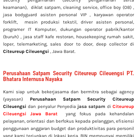
keamanan), diklat satpam,
cleaning service,
office boy (OB) ,
jasa bodyguard asisten personal VIP , karyawan operator
forklift, mesin produksi tekstil, driver asisten personal,
programer IT Komputer, dukungan operator pabrik/kantor
(buruh) , jasa staff kafe restoran, housekeeping rumah sakit,
loper, telemarketing, sales door to door, deep collector di
Citeureup Cileuengsi
, Jawa Barat.
Perusahaan Satpam Security Citeureup Cileuengsi PT.
Bhatara Internusa Nayaka
Kami siap untuk bekerjasama dan bermitra sebagai agency
(yayasan)
Perusahaan Satpam Security Citeureup
Cileuengsi
dan penyalur Penyedia
jasa satpam
di
Citeureup
Cileuengsi
Jawa Barat
yang fokus pada kehandalan
pelayanan, orientasi dan berfokus kepada pelanggan, efisiensi
penggunaan anggaran budget dan produktivitas para personil
yang kami terjunkan di lokasi kerja. BIN mempunyai memiliki