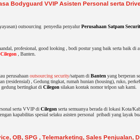
sa Bodyguard VVIP Asisten Personal serta Driver
(yayasan) outsourcing penyedia
penyalur
Perusahaan Satpam Securit
dal, profesional, good looking , bodi postur yang baik serta baik di a
i
Cilegon
, Banten.
tau perusahaan
outsourcing security
/satpam di
Banten
yang berperan se
n (residensial) , Gedung tingkat
, rumah hunian (housing)
, ruko, perke
 gedung bertingkat di
Cilegon
silakan kontak nomor telpon sah kami.
sonal serta VVIP di
Cilegon
serta semuanya berada di lokasi Kota/Ka
gan kapabilitas spesial selaku asisten personal pribadi yang layak bua
ce, OB, SPG , Telemarketing, Sales Penjualan, De