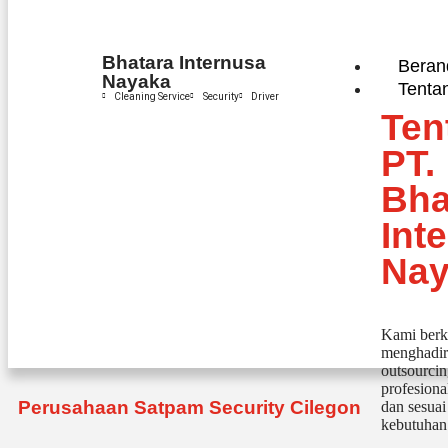
Bhatara Internusa
Beran
Nayaka
Tenta
Cleaning Service
Security
Driver
Ten
PT.
Bha
Int
Nay
Kami ber
menghadir
outsourci
profesiona
Perusahaan Satpam Security Cilegon
dan sesua
kebutuhan 