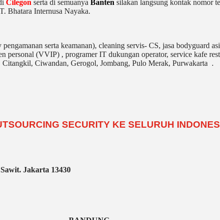
di
Cilegon
serta di semuanya
Banten
silakan langsung kontak nomor t
T. Bhatara Internusa Nayaka.
ty pengamanan serta keamanan), cleaning servis- CS, jasa bodyguard asi
sten personal (VVIP) , programer IT dukungan operator, service kafe res
gon, Citangkil, Ciwandan, Gerogol, Jombang, Pulo Merak, Purwakarta .
OUTSOURCING SECURITY KE SELURUH INDONES
Sawit. Jakarta 13430