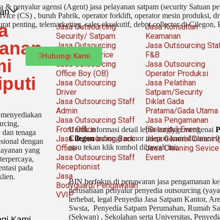
 & penyalur agensi (Agent) jasa pelayanan satpam (security Satuan 
an
rvice (CS) ,
buruh Pabrik, operator forklift, operator mesin produksi, d
urat penting, telemarketing, sales eksekutif, debpt collector di Cilegon,
a
Jasa Outsourcing
Jasa Konsultan
Security/ Satpam
Keamanan
anan
Jasa Outsourcing
Jasa Outsourcing Sta
Cleaning Service
F&B
Hubungi Kami
mi
Jasa Outsourcing
Jasa Outsourcing
Office Boy (OB)
Operator Produksi
iputi
Jasa Outsourcing
Jasa Pelatihan
Driver
Satpam/Security
Jasa Outsourcing Staff
Diklat Gada
Admin
Pratama/Gada Utama
 menyediakan
Jasa Outsourcing Staff
Jasa Pengamanan
urcing,
Front Office
(Security) Event
Untuk informasi detail lebih lengkap mengenai
P
 dan tenaga
Jasa Outsourcing Back
Jasa General Cleanin
Cilegon
hubungi nomor telepon kami dinomor 0
esional dengan
atau tekan klik tombol dibawah ini:
Office
Jasa Cleaning Sevice
elayanan yang
Jasa Outsourcing Staff
Event
 terpercaya,
Receptionist
entasi pada
Jasa
lien.
BIN berfokus di penawaran jasa pengamanan ke
Bodyguard/Pengawalan
perusahaan penyalur
penyedia
outsourcing (yay
VVIP
terhebat
, legal
Penyedia Jasa Satpam Kantor, Are
Swsta, Penyedia Satpam Perumahan, Rumah Sa
(Sekwan) ,
Sekolahan serta Universitas, Penyedi
gi Kami