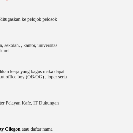
itugaskan ke pelojok pelosok
 sekolah, , kantor, universitas
 kami.
idikan kerja yang bagus maka dapat
ut office boy (OB/OG) , loper serta
er Pelayan Kafe, IT Dukungan
ty Cilegon
atau daftar nama