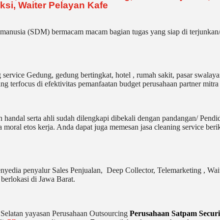
si, Waiter Pelayan Kafe
manusia (SDM) bermacam macam bagian tugas yang siap di terjunkan/d
rvice Gedung, gedung bertingkat, hotel , rumah sakit, pasar swalayan,
ng terfocus di efektivitas pemanfaatan budget perusahaan partner mitra
n handal serta ahli sudah dilengkapi dibekali dengan pandangan/ Pend
moral etos kerja. Anda dapat juga memesan jasa cleaning service berik
enyedia penyalur Sales Penjualan, Deep Collector,
Telemarketing ,
Wait
berlokasi di Jawa Barat.
a Selatan yayasan Perusahaan Outsourcing
Perusahaan Satpam Securi