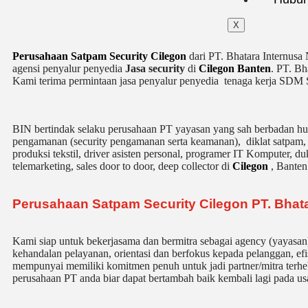
X
Perusahaan Satpam Security Cilegon
dari PT. Bhatara Internusa 
agensi penyalur penyedia
Jasa security
di
Cilegon Banten
. PT. Bh
Kami terima permintaan jasa
penyalur
penyedia tenaga kerja SDM Se
BIN bertindak selaku perusahaan PT yayasan yang sah berbadan huk
pengamanan (security pengamanan serta keamanan), diklat satpam
produksi tekstil, driver asisten personal, programer IT Komputer, du
telemarketing, sales door to door, deep collector di
Cilegon
, Banten
Perusahaan Satpam Security Cilegon PT. Bhat
Kami siap untuk bekerjasama dan bermitra sebagai agency (yayasa
kehandalan pelayanan, orientasi dan berfokus kepada pelanggan, efi
mempunyai memiliki komitmen penuh untuk jadi partner/mitra terhe
perusahaan PT anda biar dapat bertambah baik kembali lagi pada us