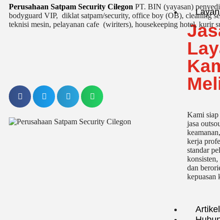
Perusahaan Satpam Security Cilegon
PT. BIN (yayasan) penyedia
Layan
bodyguard VIP, diklat satpam/security, office boy (OB),
cleaning se
teknisi mesin, pelayanan cafe (wiriters), housekeeping hotel, kurir s
Jas
Lay
Ka
Mel
Kami siap
jasa outso
keamanan,
kerja prof
standar p
konsisten,
dan berori
kepuasan k
Artikel
Hubun