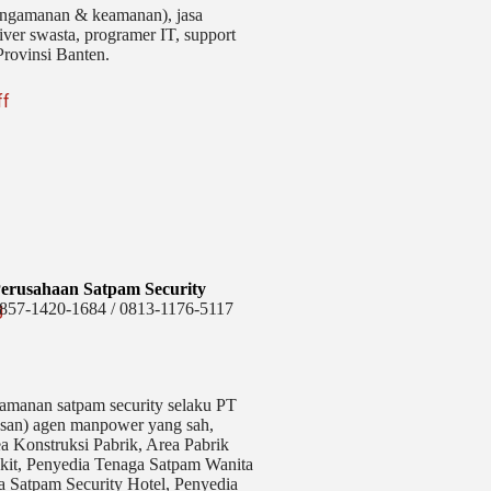
pengamanan & keamanan), jasa
river swasta, programer IT, support
 Provinsi Banten.
ff
erusahaan Satpam Security
g
857-1420-1684 / 0813-1176-5117
amanan satpam security selaku PT
asan) agen manpower yang sah,
a Konstruksi Pabrik, Area Pabrik
kit,
Penyedia Tenaga Satpam Wanita
a Satpam Security Hotel, Penyedia