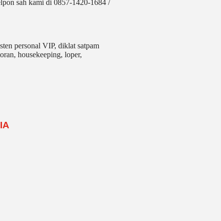
elpon sah kami di 0857-1420-1684 /
sten personal VIP, diklat satpam
toran, housekeeping, loper,
IA