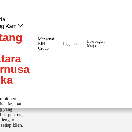
da
ng Kami
tang
Mengenai
Lowongan
BIN
Legalitas
Kerja
Group
tara
ernusa
ka
komitmen
kan layanan
ng yang
l, terpercaya,
i dengan
setiap klien.