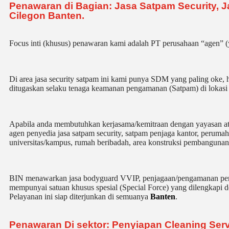
Penawaran di Bagian: Jasa Satpam Security, Ja
Cilegon Banten.
Focus inti (khusus) penawaran kami adalah PT perusahaan “agen” 
Di area jasa security
satpam
ini kami punya SDM yang paling oke, han
ditugaskan selaku tenaga keamanan pengamanan (Satpam) di lokas
Apabila anda membutuhkan kerjasama/
kemitraan
dengan yayasan a
agen
penyedia jasa satpam security, satpam penjaga kantor, perumaha
universitas/kampus, rumah beribadah, area konstruksi pembangunan
BIN menawarkan jasa bodyguard VVIP, penjagaan/pengamanan per
mempunyai satuan khusus spesial (Special Force) yang dilengkapi den
Pelayanan ini siap diterjunkan di semuanya
Banten
.
Penawaran Di sektor: Penyiapan Cleaning Servi