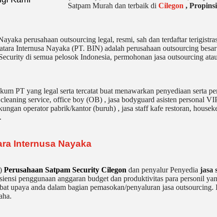
Satpam Murah dan terbaik di
Cilegon
,
Propins
Nayaka perusahaan outsourcing legal, resmi, sah dan terdaftar terigist
atara Internusa Nayaka (PT. BIN) adalah perusahaan outsourcing besar 
curity di semua pelosok Indonesia, permohonan jasa outsourcing atau
um PT yang legal serta tercatat buat menawarkan penyediaan serta pen
,
cleaning service,
office boy (OB) , jasa bodyguard asisten personal VIP
kungan operator pabrik/kantor (buruh) , jasa staff kafe restoran, housek
.
ara Internusa Nayaka
n)
Perusahaan Satpam Security Cilegon
dan penyalur Penyedia
jasa
siensi penggunaan anggaran budget dan produktivitas para personil yan
bat upaya anda dalam bagian pemasokan/penyaluran jasa outsourcing.
aha.