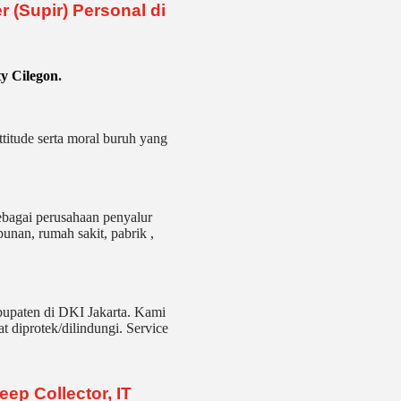
 (Supir) Personal di
y Cilegon
.
ttitude serta moral buruh yang
bagai perusahaan penyalur
bunan, rumah sakit
, pabrik
,
bupaten di DKI Jakarta. Kami
t diprotek/dilindungi. Service
ep Collector, IT