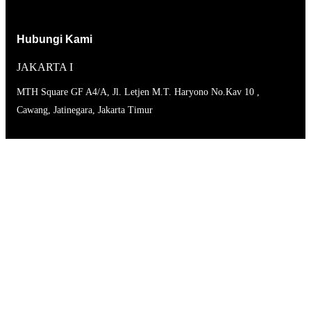
Hubungi Kami
JAKARTA I
MTH Square GF A4/A, Jl. Letjen M.T. Haryono No.Kav 10 ,
Cawang, Jatinegara, Jakarta Timur
JAKARTA II
Graha BIN
Jl. Gotong Royong No. 39, Kel. Duren Sawit, Kec. Pondok Bambu,
Jakarta Timur
Telepon
0813-1176-5117
021-291 95 766