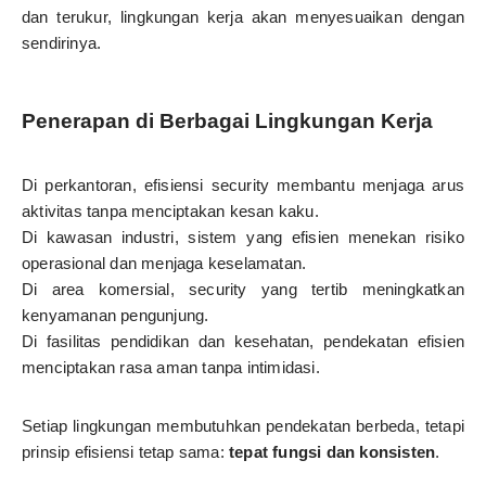
dan terukur, lingkungan kerja akan menyesuaikan dengan
sendirinya.
Penerapan di Berbagai Lingkungan Kerja
Di perkantoran, efisiensi security membantu menjaga arus
aktivitas tanpa menciptakan kesan kaku.
Di kawasan industri, sistem yang efisien menekan risiko
operasional dan menjaga keselamatan.
Di area komersial, security yang tertib meningkatkan
kenyamanan pengunjung.
Di fasilitas pendidikan dan kesehatan, pendekatan efisien
menciptakan rasa aman tanpa intimidasi.
Setiap lingkungan membutuhkan pendekatan berbeda, tetapi
prinsip efisiensi tetap sama:
tepat fungsi dan konsisten
.