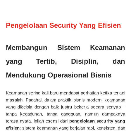
Pengelolaan Security Yang Efisien
Membangun Sistem Keamanan
yang Tertib, Disiplin, dan
Mendukung Operasional Bisnis
Keamanan sering kali baru mendapat perhatian ketika terjadi
masalah. Padahal, dalam praktik bisnis modern, keamanan
yang dikelola dengan baik justru bekerja secara senyap—
tanpa kegaduhan, tanpa gangguan, namun dampaknya
terasa nyata. Inilah esensi dari
pengelolaan security yang
efisien
: sistem keamanan yang berjalan rapi, konsisten, dan