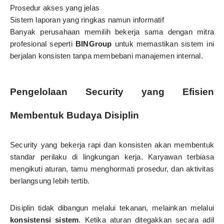
Prosedur akses yang jelas
Sistem laporan yang ringkas namun informatif
Banyak perusahaan memilih bekerja sama dengan mitra
profesional seperti
BINGroup
untuk memastikan sistem ini
berjalan konsisten tanpa membebani manajemen internal.
Pengelolaan Security yang Efisien
Membentuk Budaya Disiplin
Security yang bekerja rapi dan konsisten akan membentuk
standar perilaku di lingkungan kerja. Karyawan terbiasa
mengikuti aturan, tamu menghormati prosedur, dan aktivitas
berlangsung lebih tertib.
Disiplin tidak dibangun melalui tekanan, melainkan melalui
konsistensi sistem
. Ketika aturan ditegakkan secara adil