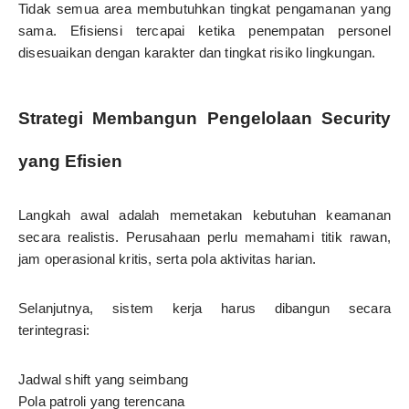
Tidak semua area membutuhkan tingkat pengamanan yang
sama. Efisiensi tercapai ketika penempatan personel
disesuaikan dengan karakter dan tingkat risiko lingkungan.
Strategi Membangun Pengelolaan Security
yang Efisien
Langkah awal adalah memetakan kebutuhan keamanan
secara realistis. Perusahaan perlu memahami titik rawan,
jam operasional kritis, serta pola aktivitas harian.
Selanjutnya, sistem kerja harus dibangun secara
terintegrasi:
Jadwal shift yang seimbang
Pola patroli yang terencana