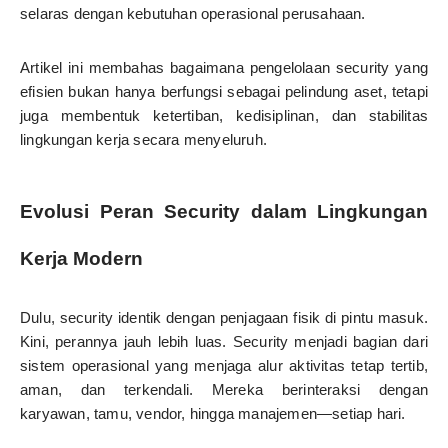
selaras dengan kebutuhan operasional perusahaan.
Artikel ini membahas bagaimana pengelolaan security yang
efisien bukan hanya berfungsi sebagai pelindung aset, tetapi
juga membentuk ketertiban, kedisiplinan, dan stabilitas
lingkungan kerja secara menyeluruh.
Evolusi Peran Security dalam Lingkungan
Kerja Modern
Dulu, security identik dengan penjagaan fisik di pintu masuk.
Kini, perannya jauh lebih luas. Security menjadi bagian dari
sistem operasional yang menjaga alur aktivitas tetap tertib,
aman, dan terkendali. Mereka berinteraksi dengan
karyawan, tamu, vendor, hingga manajemen—setiap hari.