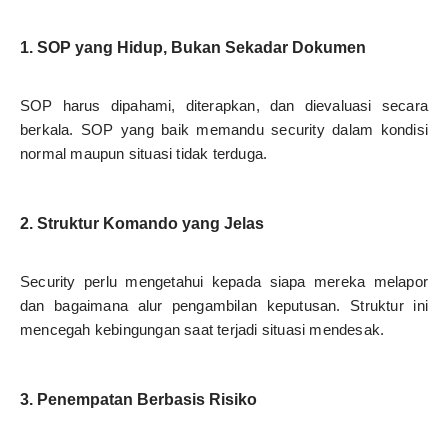
1. SOP yang Hidup, Bukan Sekadar Dokumen
SOP harus dipahami, diterapkan, dan dievaluasi secara
berkala. SOP yang baik memandu security dalam kondisi
normal maupun situasi tidak terduga.
2. Struktur Komando yang Jelas
Security perlu mengetahui kepada siapa mereka melapor
dan bagaimana alur pengambilan keputusan. Struktur ini
mencegah kebingungan saat terjadi situasi mendesak.
3. Penempatan Berbasis Risiko