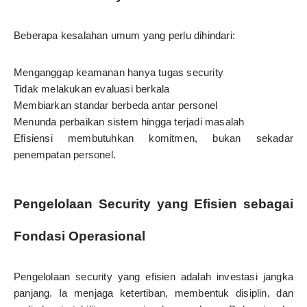
Beberapa kesalahan umum yang perlu dihindari:
Menganggap keamanan hanya tugas security
Tidak melakukan evaluasi berkala
Membiarkan standar berbeda antar personel
Menunda perbaikan sistem hingga terjadi masalah
Efisiensi membutuhkan komitmen, bukan sekadar
penempatan personel.
Pengelolaan Security yang Efisien sebagai
Fondasi Operasional
Pengelolaan security yang efisien adalah investasi jangka
panjang. Ia menjaga ketertiban, membentuk disiplin, dan