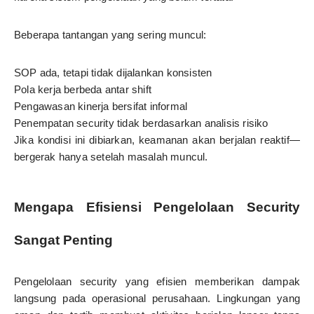
Beberapa tantangan yang sering muncul:
SOP ada, tetapi tidak dijalankan konsisten
Pola kerja berbeda antar shift
Pengawasan kinerja bersifat informal
Penempatan security tidak berdasarkan analisis risiko
Jika kondisi ini dibiarkan, keamanan akan berjalan reaktif—
bergerak hanya setelah masalah muncul.
Mengapa Efisiensi Pengelolaan Security
Sangat Penting
Pengelolaan security yang efisien memberikan dampak
langsung pada operasional perusahaan. Lingkungan yang