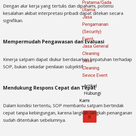
Pratama/Gada
Dengan alur kerja yang tertulis dan dipahami, potensi
Utama
kesalahan akibat interpretasi pribadi dapat ditekan secara
Jasa
signifikan.
Pengamanan
(Security)
Event
Mempermudah Pengawasan dan Evaluasi
Jasa General
Cleaning
Kinerja satpam dapat diukur berdasarkan kepatuhan terhadap
Jasa
SOP, bukan sekadar penilaian subjektif.
Cleaning
Sevice Event
Artikel
Mendukung Respons Cepat dan Tepat
Hubungi
Kami
Dalam kondisi tertentu, SOP membantu satpam bertindak
cepat tanpa kebingungan, karena langkah-langkah penanganan
X
sudah ditentukan sebelumnya.