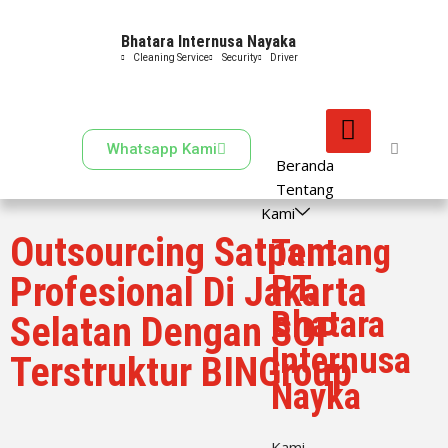
Bhatara Internusa Nayaka
Skip
Cleaning Service
Security
Driver
to
content
Whatsapp Kami
Beranda
Tentang
Kami
Outsourcing Satpam
Tentang
PT.
Profesional Di Jakarta
Bhatara
Selatan Dengan SOP
Internusa
Terstruktur BINGroup
Nayka
Kami