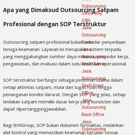
Outsourcing
Apa yang Dimaksud Outsourcing Satpam
Office Boy
(OB)
Profesional dengan SOP Terstruktur
Jasa
Outsourcing
Outsourcing satpam profesional bukan sekadar penyediaan
Driver
tenaga keamanan. Layanan ini merupakan sistem terpadu
Jasa
yang menggabungkan sumber daya manusia, prosedur kerja,
Outsourcing
pengawasan, dan evaluasi dalam satu kesatuan operasional.
Staff Admin
Jasa
Outsourcing
SOP terstruktur berfungsi sebagai pedoman utama dalam
Staff Front
setiap aktivitas satpam, mulai dari tugas rutin hingga
Office
penanganan kondisi darurat. Dengan SOP yang jelas, setiap
Jasa
tindakan satpam memiliki dasar kerja yang konsisten dan
Outsourcing
dapat dipertanggungjawabkan.
Back Office
Jasa
Bagi BINGroup, SOP bukan dokumen formalitas, melainkan
Outsourcing
alat kontrol yang memastikan keamanan berjalan sesuai