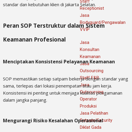
Staff
standar dan kebutuhan klien di Jakarta Selatan.
Receptionist
Jasa
Bodyguard/Pengawalan
Peran SOP Terstruktur dalam Sistem
VVIP
Keamanan Profesional
Jasa
Konsultan
Keamanan
Menciptakan Konsistensi Pelayanan Keamanan
Jasa
Outsourcing
Staff F&B
SOP memastikan setiap satpam bekerja dengan standar yang
Jasa
sama, terlepas dari lokasi penempatan atau jam kerja.
Outsourcing
Konsistensi ini penting untuk menjaga kualitas pengamanan
Operator
dalam jangka panjang.
Produksi
Jasa Pelatihan
Mengurangi Risiko Kesalahan Operasional
Satpam/Security
Diklat Gada