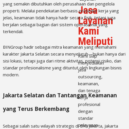
yang semakin dibutuhkan oleh perusahaan dan pengelola
Jasa
properti. Melalui pendekatan berbasis prosedur kerja yang
Layanan
jelas, keamanan tidak hanya hadir secara fisik, tetapi juga
berjalan sebagai bagian dari sistem operasional yang
Kami
terkendali.
Meliputi
BINGroup hadir sebagai mitra keamanan yang memahami
karakter Jakarta Selatan secara menyeluruh—bukan hanya dari
Kami siap
sisi lokasi, tetapi juga dari ritme aktivitas, potensi risiko, dan
menyediakan
standar profesionalisme yang dituntut oleh lingkungan bisnis
jasa
modern.
outsourcing,
keamanan,
dan tenaga
Jakarta Selatan dan Tantangan Keamanan
kerja
profesional
yang Terus Berkembang
dengan
standar
pelayanan
Sebagai salah satu wilayah strategis di DKI Jakarta, Jakarta