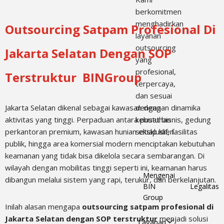
berkomitmen
menghadirkan
Outsourcing Satpam Profesional Di
layanan
outsourcing
Jakarta Selatan Dengan SOP
yang
profesional,
Terstruktur BINGroup
terpercaya,
dan sesuai
Jakarta Selatan dikenal sebagai kawasan dengan dinamika
dengan
aktivitas yang tinggi. Perpaduan antara pusat bisnis, gedung
kebutuhan
perkantoran premium, kawasan hunian eksklusif, fasilitas
setiap klien.
publik, hingga area komersial modern menciptakan kebutuhan
keamanan yang tidak bisa dikelola secara sembarangan. Di
wilayah dengan mobilitas tinggi seperti ini, keamanan harus
Mengenai
dibangun melalui sistem yang rapi, terukur, dan berkelanjutan.
BIN
Legalitas
Group
Inilah alasan mengapa
outsourcing satpam profesional di
Jakarta Selatan dengan SOP terstruktur
menjadi solusi
Layanan