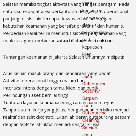
yang
Selatan memiliki tingkat aktivitas yang sangat beragam. Pada
konsisten,
satu sisi terdapat area perkantoran dengan jam operasional
terpercaya,
panjang, di sisi lain terdapat kawasan hunian dengan
dan
kebutuhan keamanan yang bersifat preventif dan humanis.
berorientasi
Perbedaan karakter ini menuntut sistem pengamanan yang
pada
tidak seragam, melainkan
adaptif dan terstruktur
.
kepuasan
klien.
Tantangan keamanan di Jakarta Selatan umumnya meliputi:
Arus keluar-masuk orang dan kendaraan yang padat
Jasa
Aktivitas operasional hingga malam hari
Outsourcing
Interaksi intens dengan tamu, klien, dan publik
Security/
Perlindungan aset bernilai tinggi
Satpam
Tuntutan layanan keamanan yang ramah namun tegas
Jasa
Tanpa sistem kerja yang jelas, pengamanan berisiko menjadi
Outsourcing
reaktif dan sulit dikontrol. Di sinilah peran outsourcing satpam
Cleaning
dengan SOP terstruktur menjadi sangat krusial.
Service
Jasa