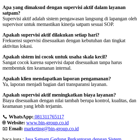
Apa yang dimaksud dengan supervisi aktif dalam layanan
satpam?
Supervisi aktif adalah sistem pengawasan langsung di lapangan oleh
supervisor untuk memastikan kinerja satpam sesuai SOP.
Apakah supervisi aktif dilakukan setiap hari?
Frekuensi supervisi disesuaikan dengan kebutuhan dan tingkat
aktivitas lokasi.
Apakah sistem ini cocok untuk usaha skala kecil?
Sangat cocok karena supervisi dapat disesuaikan tanpa harus
membentuk tim keamanan internal.
Apakah klien mendapatkan laporan pengamanan?
Ya, laporan menjadi bagian dari transparansi layanan.
Apakah supervisi aktif meningkatkan biaya layanan?
Biaya disesuaikan dengan nilai tambah berupa kontrol, kualitas, dan
keamanan yang lebih terjamin.
📞
WhatsApp:
081311765117
🌐
Website:
www.bin-group.co.id
📧
Email:
marketing@bin-group.co.id
baca juga :
Jasa Satpam Gedung Perkantoran dengan Sistem