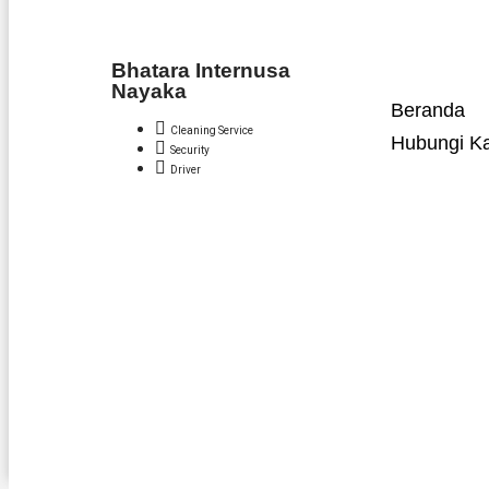
Bhatara Internusa
Nayaka
Beranda
Cleaning Service
Hubungi K
Security
Driver