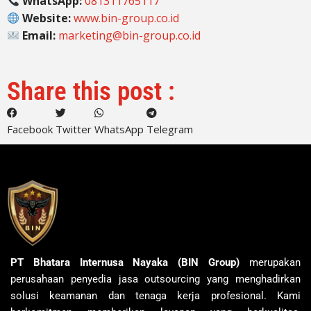
WhatsApp:
081311765117
Website:
www.bin-group.co.id
Email:
marketing@bin-group.co.id
Share this post :
Facebook
Twitter
WhatsApp
Telegram
PT Bhatara Internusa Nayaka (BIN Group)
merupakan
perusahaan penyedia jasa outsourcing yang menghadirkan
solusi keamanan dan tenaga kerja profesional. Kami