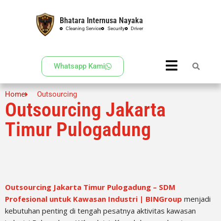
Bhatara Internusa Nayaka
Skip
Cleaning Service
Security
Driver
to
content
Whatsapp Kami
Home
Outsourcing
Outsourcing Jakarta
Timur Pulogadung
Outsourcing Jakarta Timur Pulogadung – SDM
Profesional untuk Kawasan Industri | BINGroup
menjadi
kebutuhan penting di tengah pesatnya aktivitas kawasan