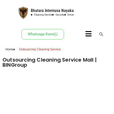
Bhatara Internusa Nayaka
Skip
Cleaning Service
Security
Driver
to
content
Whatsapp Kami
Home
Outsourcing Cleaning Service
Outsourcing Cleaning Service Mall |
BINGroup