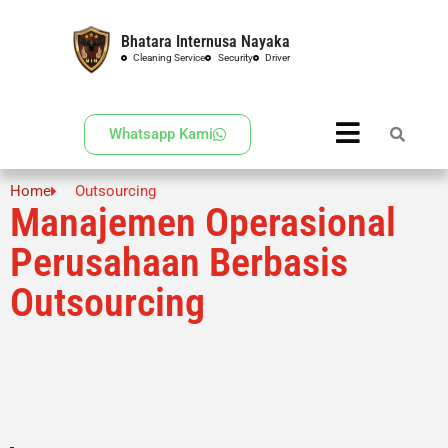
Bhatara Internusa Nayaka
Skip
Cleaning Service
Security
Driver
to
content
Whatsapp Kami
Home
Outsourcing
Manajemen Operasional
Perusahaan Berbasis
Outsourcing