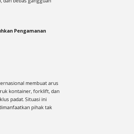
b, dan bebas gangguan
tuhkan Pengamanan
nternasional membuat arus
uk kontainer, forklift, dan
lus padat. Situasi ini
dimanfaatkan pihak tak