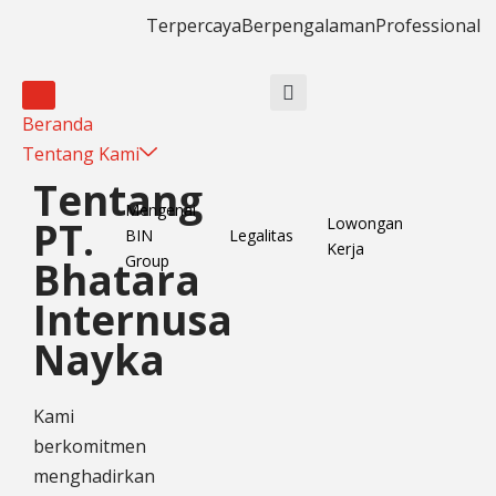
Terpercaya
Berpengalaman
Professional
Beranda
Tentang Kami
Tentang
Mengenai
Lowongan
PT.
BIN
Legalitas
Kerja
Group
Bhatara
Internusa
Nayka
Kami
berkomitmen
menghadirkan