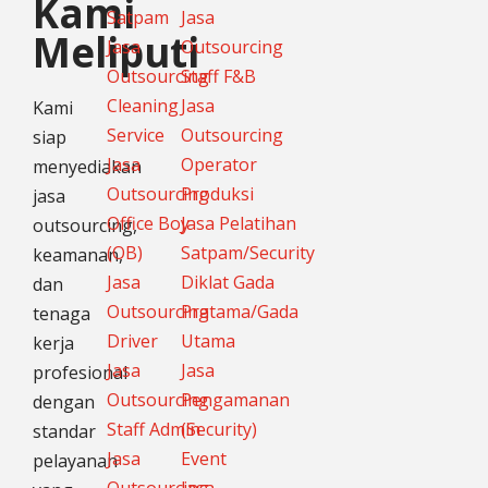
Kami
Satpam
Jasa
Meliputi
Jasa
Outsourcing
Outsourcing
Staff F&B
Cleaning
Jasa
Kami
Service
Outsourcing
siap
Jasa
Operator
menyediakan
Outsourcing
Produksi
jasa
Office Boy
Jasa Pelatihan
outsourcing,
(OB)
Satpam/Security
keamanan,
Jasa
Diklat Gada
dan
Outsourcing
Pratama/Gada
tenaga
Driver
Utama
kerja
Jasa
Jasa
profesional
Outsourcing
Pengamanan
dengan
Staff Admin
(Security)
standar
Jasa
Event
pelayanan