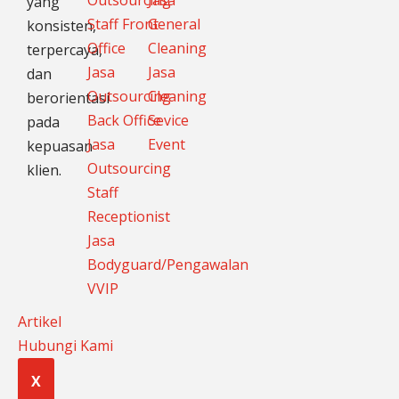
Outsourcing
Jasa
yang
Staff Front
General
konsisten,
Office
Cleaning
terpercaya,
Jasa
Jasa
dan
Outsourcing
Cleaning
berorientasi
Back Office
Sevice
pada
Jasa
Event
kepuasan
Outsourcing
klien.
Staff
Receptionist
Jasa
Bodyguard/Pengawalan
VVIP
Artikel
Hubungi Kami
X