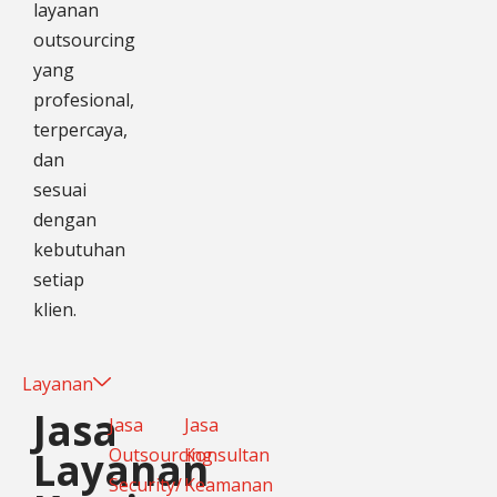
layanan
outsourcing
yang
profesional,
terpercaya,
dan
sesuai
dengan
kebutuhan
setiap
klien.
Layanan
Jasa
Jasa
Jasa
Layanan
Outsourcing
Konsultan
Security/
Keamanan