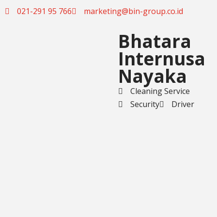
021-291 95 766
marketing@bin-group.co.id
Skip
Bhatara
to
Internusa
content
Nayaka
Cleaning Service
Security
Driver