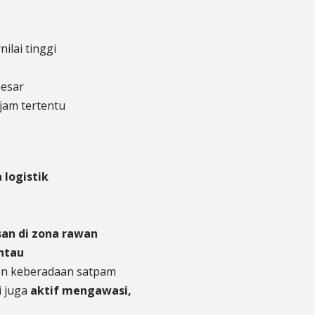
lai tinggi
besar
-jam tertentu
 logistik
an di zona rawan
antau
gan keberadaan satpam
i juga
aktif mengawasi,