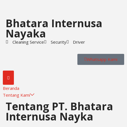
Skip
Bhatara Internusa
to
content
Nayaka
Cleaning Service
Security
Driver
Whatsapp Kami
Beranda
Tentang Kami
Tentang PT. Bhatara
Internusa Nayka