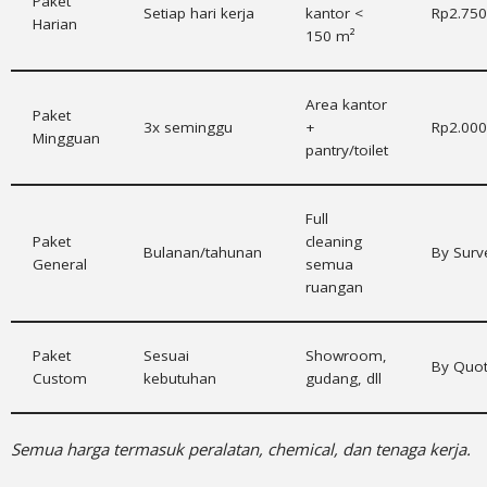
Paket
Setiap hari kerja
kantor <
Rp2.750
Harian
150 m²
Area kantor
Paket
3x seminggu
+
Rp2.000
Mingguan
pantry/toilet
Full
Paket
cleaning
Bulanan/tahunan
By Surv
General
semua
ruangan
Paket
Sesuai
Showroom,
By Quot
Custom
kebutuhan
gudang, dll
Semua harga termasuk peralatan, chemical, dan tenaga kerja.