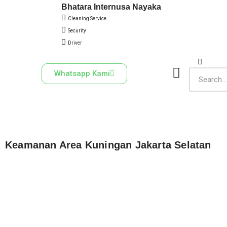
Bhatara Internusa Nayaka
Cleaning Service
Skip
Security
to
Driver
content
Whatsapp Kami
Keamanan Area Kuningan Jakarta Selatan