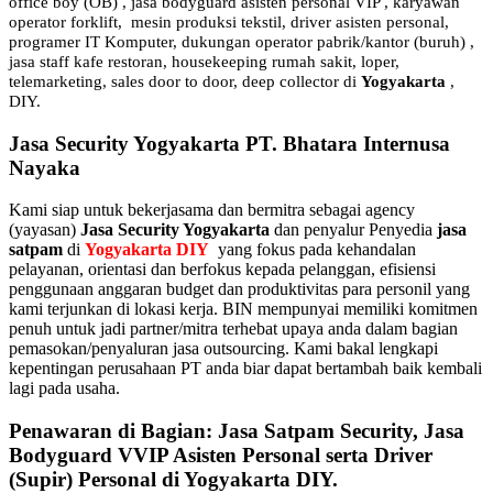
office boy (OB) , jasa bodyguard asisten personal VIP , karyawan
operator forklift, mesin produksi tekstil, driver asisten personal,
programer IT Komputer, dukungan operator pabrik/kantor (buruh) ,
jasa staff kafe restoran, housekeeping rumah sakit, loper,
telemarketing, sales door to door, deep collector di
Yogyakarta
,
DIY.
Jasa Security Yogyakarta PT. Bhatara Internusa
Nayaka
Kami siap untuk bekerjasama dan bermitra sebagai agency
(yayasan)
Jasa Security Yogyakarta
dan penyalur Penyedia
jasa
satpam
di
Yogyakarta DIY
yang fokus pada kehandalan
pelayanan, orientasi dan berfokus kepada pelanggan, efisiensi
penggunaan anggaran budget dan produktivitas para personil yang
kami terjunkan di lokasi kerja. BIN mempunyai memiliki komitmen
penuh untuk jadi partner/mitra terhebat upaya anda dalam bagian
pemasokan/penyaluran jasa outsourcing. Kami bakal lengkapi
kepentingan perusahaan PT anda biar dapat bertambah baik kembali
lagi pada usaha.
Penawaran di Bagian: Jasa Satpam Security, Jasa
Bodyguard VVIP Asisten Personal serta Driver
(Supir) Personal di Yogyakarta DIY.