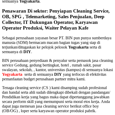
semuanya
Yogyakarta
.
Penawaran Di sektor: Penyiapan Cleaning Service,
OB, SPG , Telemarketing, Sales Penjualan, Deep
Collector, IT Dukungan Operator, Karyawan
Operator Produksi, Waiter Pelayan Kafe
Sebagai perusahaan yayasan besar PT. BIN pun punya sumberdaya
manusia (SDM) bermacam macam bagian tugas yang siap di
terjunkan/ditugaskan ke pelojok pelosok
Yogyakarta
serta di
semuanya di
DIY
.
BIN perusahaan penyediaan & penyalur serta pemasok jasa cleaning
service Gedung, gedung bertingkat, hotel , rumah sakit, pasar
swalayan, sekolah, , kantor, universitas (kampus) di semuanya lokasi
Yogyakarta
serta di semuanya
DIY
yang terfocus di efektivitas
pemanfaatan budget perusahaan partner mitra kami.
Tenaga cleaning service (CS ) kami disamping sudah profesional
dan handal serta ahli sudah dilengkapi dibekali dengan pandangan/
Pendidikan kerja yang bagus maka dapat dipertanggung jawabkan
secara perform skill yang memumpuni serta moral etos kerja. Anda
dapat juga memesan jasa cleaning service berikut office boy
(OB/OG) , loper serta karyawan operator produksi pabrik.