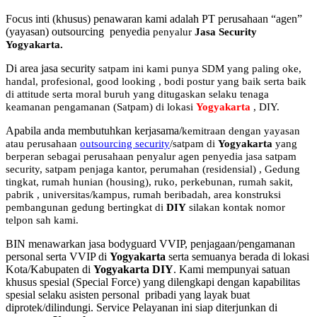
Focus inti (khusus) penawaran kami adalah PT perusahaan “agen”
(yayasan) outsourcing penyedia
penyalur
Jasa Security
Yogyakarta
.
Di area jasa security
satpam
ini kami punya SDM yang paling oke,
handal, profesional, good looking , bodi postur yang baik serta baik
di attitude serta moral buruh yang ditugaskan selaku tenaga
keamanan pengamanan (Satpam) di lokasi
Yogyakarta
, DIY.
Apabila anda membutuhkan kerjasama/
kemitraan
dengan yayasan
atau perusahaan
outsourcing security
/satpam di
Yogyakarta
yang
berperan sebagai perusahaan penyalur
agen
penyedia jasa satpam
security, satpam penjaga kantor, perumahan (residensial) , Gedung
tingkat
, rumah hunian (housing)
, ruko, perkebunan, rumah sakit
,
pabrik
, universitas/kampus, rumah beribadah, area konstruksi
pembangunan gedung bertingkat di
DIY
silakan kontak nomor
telpon sah kami.
BIN menawarkan jasa bodyguard VVIP, penjagaan/pengamanan
personal serta VVIP di
Yogyakarta
serta semuanya berada di lokasi
Kota/Kabupaten di
Yogyakarta DIY
. Kami mempunyai satuan
khusus spesial (Special Force) yang dilengkapi dengan kapabilitas
spesial selaku asisten personal pribadi yang layak buat
diprotek/dilindungi. Service Pelayanan ini siap diterjunkan di