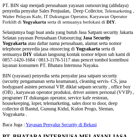
PT. BIN siap menjadi perusahaan yayasan outsourcing (alihdaya)
penyedia penyalur Sales Penjualan, Deep Collector,
Telemarketing ,
Waiter Pelayan Kafe, IT Dukungan Operator, Karyawan Operator
Forklift di
Yogyakarta
serta di semuanya berlokasi di
DIY
.
Selanjutnya bagi buat anda yang butuh Jasa Satpam security Jakarta
Selatan yayasan Perusahaan Outsourcing
Jasa Security
Yogyakarta
atau daftar nama perusahaan, alamat serta nomor
telephone penyedia jasa otusorcing di
Yogyakarta
serta di
semuanya
DIY
silakan langsung kontak nomor telpon sah kami di
0857-1420-1684 / 0813-1176-5117 atau pencet tombol kontribusi
layanan konsumen PT. Bhatara Internusa Nayaka.
BIN (yayasan) penyedia serta penyalur jasa satpam security
(security pengamanan serta keamanan), cleaning servis- CS, jasa
bodyguard asisten personal VIP, diklat satpam security , office boy
(OB) , karyawan operator produksi, driver asisten personal (VVIP) ,
programer IT dukungan operator, service kafe restoran,
housekeeping, loper, telemarketing, sales door to door, deep
collector di Bantul, Gunung Kidul, Kulon Progo, Sleman,
Yogyakarta .
Baca Juga :
Yayasan Penyalur Security di Bekasi
PT. BHATARA INTERNUSA MELAYANI JASA