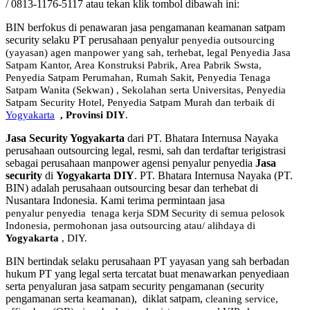
/ 0813-1176-5117 atau tekan klik tombol dibawah ini:
BIN berfokus di penawaran jasa pengamanan keamanan satpam
security selaku PT perusahaan penyalur
penyedia
outsourcing
(yayasan) agen manpower yang sah, terhebat
, legal
Penyedia Jasa
Satpam Kantor, Area Konstruksi Pabrik, Area Pabrik Swsta,
Penyedia Satpam Perumahan, Rumah Sakit,
Penyedia Tenaga
Satpam Wanita (Sekwan) ,
Sekolahan serta Universitas, Penyedia
Satpam Security Hotel, Penyedia Satpam Murah dan terbaik di
Yogyakarta
,
Provinsi DIY
.
Jasa Security Yogyakarta
dari PT. Bhatara Internusa Nayaka
perusahaan outsourcing legal, resmi, sah dan terdaftar terigistrasi
sebagai perusahaan manpower agensi penyalur penyedia
Jasa
security
di
Yogyakarta DIY
. PT. Bhatara Internusa Nayaka (PT.
BIN) adalah perusahaan outsourcing besar dan terhebat di
Nusantara Indonesia. Kami terima permintaan jasa
penyalur
penyedia tenaga kerja SDM Security di semua pelosok
Indonesia, permohonan jasa outsourcing atau/ alihdaya di
Yogyakarta
, DIY.
BIN bertindak selaku perusahaan PT yayasan yang sah berbadan
hukum PT yang legal serta tercatat buat menawarkan penyediaan
serta penyaluran jasa satpam security pengamanan (security
pengamanan serta keamanan), diklat satpam,
cleaning service,