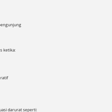
 pengunjung
 ketika:
atif
asi darurat seperti: