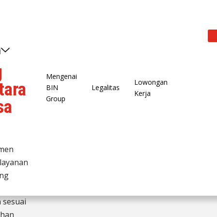
i
g
Mengenai
Lowongan
tara
BIN
Legalitas
Kerja
Group
sa
tmen
layanan
ang
n sesuai
uhan