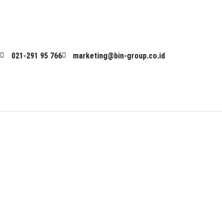
Skip
to
content
021-291 95 766
marketing@bin-group.co.id