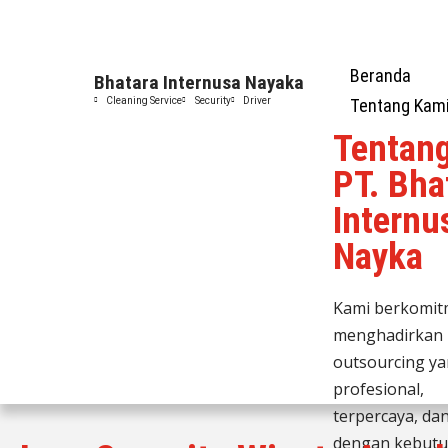
Beranda
Bhatara Internusa Nayaka
Cleaning Service
Security
Driver
Tentang Kam
Tentan
PT. Bha
Internu
Nayka
Kami berkomi
menghadirkan 
outsourcing y
profesional,
terpercaya, da
dengan kebut