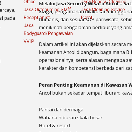
g
Office
Jasa General Cleaning
Melalui
Jasa Security Wisata Ancol – S
ercaya,
Jasa Outsourcing Staff
Jasa Cleaning Sevice
Siaga
, pengamanan dilakukan mengguna
si pada
Receptionist
Event
humanis, dan sesuai SOP pariwisata, seh
.
Jasa
menikmati pengalaman berlibur yang aman
Bodyguard/Pengawalan
VVIP
Dalam artikel ini akan dijelaskan secara
keamanan Ancol dibangun, bagaimana BI
operasionalnya, serta alasan mengapa 
i
karakter dan kompetensi berbeda dari s
Peran Penting Keamanan di Kawasan W
Ancol bukan sekadar tempat liburan; kawa
Pantai dan dermaga
Wahana hiburan skala besar
Hotel & resort