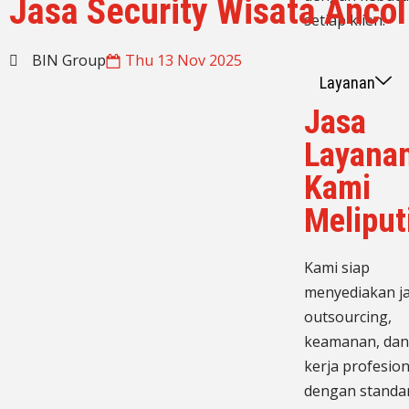
Jasa Security Wisata Ancol
setiap klien.
BIN Group
Thu 13 Nov 2025
Layanan
Jasa
Layana
Kami
Meliput
Kami siap
menyediakan j
outsourcing,
keamanan, dan
kerja profesion
dengan standa