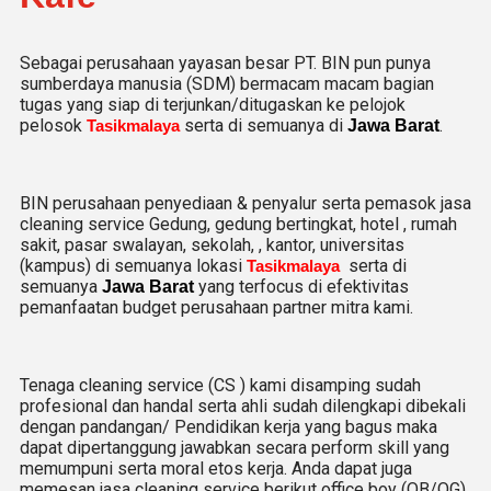
Sebagai perusahaan yayasan besar PT. BIN pun punya
sumberdaya manusia (SDM) bermacam macam bagian
tugas yang siap di terjunkan/ditugaskan ke pelojok
pelosok
serta di semuanya di
.
Tasikmalaya
Jawa Barat
BIN perusahaan penyediaan & penyalur serta pemasok jasa
cleaning service Gedung, gedung bertingkat, hotel , rumah
sakit, pasar swalayan, sekolah, , kantor, universitas
(kampus) di semuanya lokasi
serta di
Tasikmalaya
semuanya
yang terfocus di efektivitas
Jawa Barat
pemanfaatan budget perusahaan partner mitra kami.
Tenaga cleaning service (CS ) kami disamping sudah
profesional dan handal serta ahli sudah dilengkapi dibekali
dengan pandangan/ Pendidikan kerja yang bagus maka
dapat dipertanggung jawabkan secara perform skill yang
memumpuni serta moral etos kerja. Anda dapat juga
memesan jasa cleaning service berikut office boy (OB/OG)