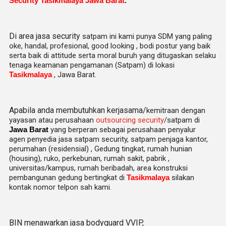
Security Tasikmalaya Jawa Barat
.
Di area jasa security
satpam
ini kami punya SDM yang paling
oke, handal, profesional, good looking , bodi postur yang baik
serta baik di attitude serta moral buruh yang ditugaskan selaku
tenaga keamanan pengamanan (Satpam) di lokasi
Tasikmalaya
, Jawa Barat.
Apabila anda membutuhkan kerjasama/
kemitraan
dengan
yayasan atau perusahaan
outsourcing security
/satpam di
Jawa Barat
yang berperan sebagai perusahaan penyalur
agen
penyedia jasa satpam security, satpam penjaga kantor,
perumahan (residensial) , Gedung tingkat
, rumah hunian
(housing)
, ruko, perkebunan, rumah sakit
, pabrik
,
universitas/kampus, rumah beribadah, area konstruksi
pembangunan gedung bertingkat di
Tasikmalaya
silakan
kontak nomor telpon sah kami.
BIN menawarkan jasa bodyguard VVIP,