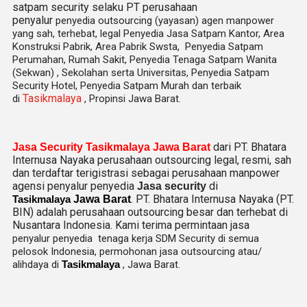
satpam security selaku PT perusahaan
penyalur
penyedia
outsourcing (yayasan) agen manpower
yang sah, terhebat
, legal
Penyedia Jasa Satpam Kantor, Area
Konstruksi Pabrik, Area Pabrik Swsta, Penyedia Satpam
Perumahan, Rumah Sakit,
Penyedia Tenaga Satpam Wanita
(Sekwan) ,
Sekolahan serta Universitas, Penyedia Satpam
Security Hotel, Penyedia Satpam Murah dan terbaik
Tasikmalaya
di
, Propinsi Jawa Barat.
dari PT. Bhatara
Jasa Security Tasikmalaya Jawa Barat
Internusa Nayaka perusahaan outsourcing legal, resmi, sah
dan terdaftar terigistrasi sebagai perusahaan manpower
agensi penyalur penyedia
di
Jasa security
. PT. Bhatara Internusa Nayaka (PT.
Tasikmalaya
Jawa Barat
BIN) adalah perusahaan outsourcing besar dan terhebat di
Nusantara Indonesia. Kami terima permintaan jasa
penyalur
penyedia tenaga kerja SDM Security di semua
pelosok Indonesia, permohonan jasa outsourcing atau/
alihdaya di
Tasikmalaya
, Jawa Barat.