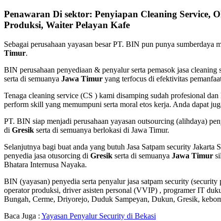
Penawaran Di sektor: Penyiapan Cleaning Service, O
Produksi, Waiter Pelayan Kafe
Sebagai perusahaan yayasan besar PT. BIN pun punya sumberdaya m
Timur
.
BIN perusahaan penyediaan & penyalur serta pemasok jasa cleaning se
serta di semuanya
Jawa Timur
yang terfocus di efektivitas pemanfaa
Tenaga cleaning service (CS ) kami disamping sudah profesional dan
perform skill yang memumpuni serta moral etos kerja. Anda dapat jug
PT. BIN siap menjadi perusahaan yayasan outsourcing (alihdaya) pen
di
Gresik
serta di semuanya berlokasi di Jawa Timur.
Selanjutnya bagi buat anda yang butuh Jasa Satpam security Jakarta
penyedia jasa otusorcing di
Gresik
serta di semuanya
Jawa Timur
si
Bhatara Internusa Nayaka.
BIN (yayasan) penyedia serta penyalur jasa satpam security (security
operator produksi, driver asisten personal (VVIP) , programer IT duku
Bungah, Cerme, Driyorejo, Duduk Sampeyan, Dukun, Gresik, kebom
Baca Juga :
Yayasan Penyalur Security di Bekasi