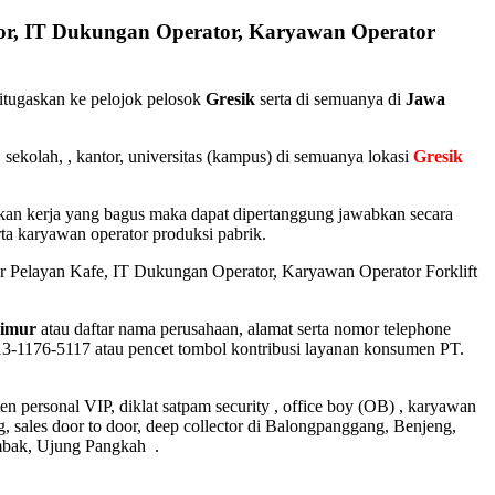
ctor, IT Dukungan Operator, Karyawan Operator
itugaskan ke pelojok pelosok
Gresik
serta di semuanya di
Jawa
sekolah, , kantor, universitas (kampus) di semuanya lokasi
Gresik
dikan kerja yang bagus maka dapat dipertanggung jawabkan secara
rta karyawan operator produksi pabrik.
r Pelayan Kafe, IT Dukungan Operator, Karyawan Operator Forklift
Timur
atau daftar nama perusahaan, alamat serta nomor telephone
13-1176-5117 atau pencet tombol kontribusi layanan konsumen PT.
en personal VIP, diklat satpam security , office boy (OB) , karyawan
ng, sales door to door, deep collector di Balongpanggang, Benjeng,
mbak, Ujung Pangkah .