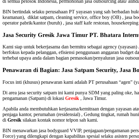
di semua pelosok Indonesia, permohonan jasa outsourcing atau/ alihd
BIN bertindak selaku perusahaan PT yayasan yang sah berbadan hukum
keamanan), diklat satpam,
cleaning service,
office boy (OB) , jasa bo
operator pabrik/kantor (buruh) , jasa staff kafe restoran, housekeeping
Jasa Security Gresik Jawa Timur PT. Bhatara Inter
Kami siap untuk bekerjasama dan bermitra sebagai agency (yayasan)
berfokus kepada pelanggan, efisiensi penggunaan anggaran budget dan
terhebat upaya anda dalam bagian pemasokan/penyaluran jasa outsour
Penawaran di Bagian: Jasa Satpam Security, Jasa Bo
Focus inti (khusus) penawaran kami adalah PT perusahaan “agen” (
Di area jasa security
satpam
ini kami punya SDM yang paling oke, hand
pengamanan (Satpam) di lokasi
Gresik
, Jawa Timur.
Apabila anda membutuhkan kerjasama/
kemitraan
dengan yayasan ata
penjaga kantor, perumahan (residensial) , Gedung tingkat
, rumah huni
di
Gresik
silakan kontak nomor telpon sah kami.
BIN menawarkan jasa bodyguard VVIP, penjagaan/pengamanan perso
Force) yang dilengkapi dengan kapabilitas spesial selaku asisten pers