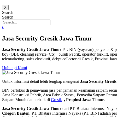
X
Search
Search
0
Jasa Security Gresik Jawa Timur
Jasa Security Gresik Jawa Timur
PT. BIN (yayasan) penyedia & pen
boy (OB),
cleaning service (CS) ,
buruh Pabrik, operator forklift, ope
telemarketing, sales eksekutif, debpt collector di Gresik, Provinsi Jaw
Hubungi Kami
Untuk informasi detail lebih lengkap mengenai
Jasa Security Gresi
BIN berfokus di penawaran jasa pengamanan keamanan satpam secur
Area Konstruksi Pabrik, Area Pabrik Swsta, Penyedia Satpam Peru
Satpam Murah dan terbaik di
Gresik
,
Propinsi Jawa Timur
.
Jasa Security Gresik Jawa Timur
dari PT. Bhatara Internusa Nayak
Cilegon Banten
. PT. Bhatara Internusa Nayaka (PT. BIN) adalah per