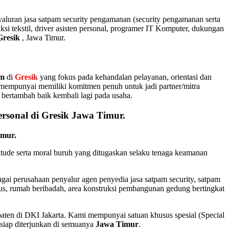
aluran jasa satpam security pengamanan (security pengamanan serta
ksi tekstil, driver asisten personal, programer IT Komputer, dukungan
Gresik
, Jawa Timur.
am
di
Gresik
yang fokus pada kehandalan pelayanan, orientasi dan
N mempunyai memiliki komitmen penuh untuk jadi partner/mitra
 bertambah baik kembali lagi pada usaha.
ersonal di Gresik Jawa Timur.
imur
.
titude serta moral buruh yang ditugaskan selaku tenaga keamanan
agai perusahaan penyalur
agen
penyedia jasa satpam security, satpam
us, rumah beribadah, area konstruksi pembangunan gedung bertingkat
aten di DKI Jakarta. Kami mempunyai satuan khusus spesial (Special
i siap diterjunkan di semuanya
Jawa Timur
.