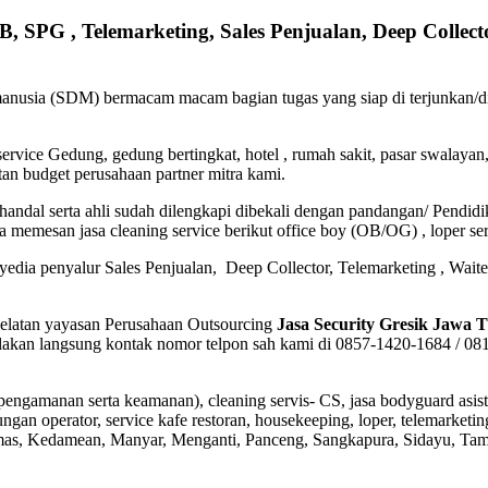
B, SPG , Telemarketing, Sales Penjualan, Deep Colle
anusia (SDM) bermacam macam bagian tugas yang siap di terjunkan/d
rvice Gedung, gedung bertingkat, hotel , rumah sakit, pasar swalayan, 
tan budget perusahaan partner mitra kami.
 handal serta ahli sudah dilengkapi dibekali dengan pandangan/ Pendi
a memesan jasa cleaning service berikut office boy (OB/OG) , loper se
yedia penyalur Sales Penjualan, Deep Collector,
Telemarketing ,
Waite
 Selatan yayasan Perusahaan Outsourcing
Jasa Security Gresik Jawa 
lakan langsung kontak nomor telpon sah kami di 0857-1420-1684 / 08
 pengamanan serta keamanan), cleaning servis- CS, jasa bodyguard asist
ngan operator, service kafe restoran, housekeeping, loper, telemarketi
as, Kedamean, Manyar, Menganti, Panceng, Sangkapura, Sidayu, Ta