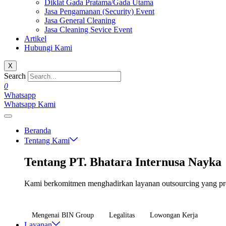
Diklat Gada Pratama/Gada Utama
Jasa Pengamanan (Security) Event
Jasa General Cleaning
Jasa Cleaning Sevice Event
Artikel
Hubungi Kami
X
Search
0
Whatsapp
Whatsapp Kami
Beranda
Tentang Kami
Tentang PT. Bhatara Internusa Nayka
Kami berkomitmen menghadirkan layanan outsourcing yang profe
Mengenai BIN Group
Legalitas
Lowongan Kerja
Layanan