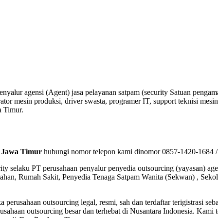
yalur agensi (Agent) jasa pelayanan satpam (security Satuan pengama
rator mesin produksi, driver swasta, programer IT, support teknisi mesin
a Timur.
k Jawa Timur
hubungi nomor telepon kami dinomor 0857-1420-1684 / 0
ity selaku PT perusahaan penyalur
penyedia
outsourcing (yayasan) ag
mahan, Rumah Sakit,
Penyedia Tenaga Satpam Wanita (Sekwan) ,
Sekola
a perusahaan outsourcing legal, resmi, sah dan terdaftar terigistrasi
usahaan outsourcing besar dan terhebat di Nusantara Indonesia. Kami 