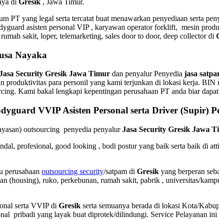
aya di
Gresik
, Jawa Timur.
 PT yang legal serta tercatat buat menawarkan penyediaan serta peny
dyguard asisten personal VIP , karyawan operator forklift, mesin produ
 rumah sakit, loper, telemarketing, sales door to door, deep collector di
nusa Nayaka
Jasa Security Gresik Jawa Timur
dan penyalur Penyedia
jasa satp
 produktivitas para personil yang kami terjunkan di lokasi kerja. BI
cing. Kami bakal lengkapi kepentingan perusahaan PT anda biar dapat
dyguard VVIP Asisten Personal serta Driver (Supir) P
yayasan) outsourcing penyedia
penyalur
Jasa Security Gresik Jawa T
al, profesional, good looking , bodi postur yang baik serta baik di at
u perusahaan
outsourcing security
/satpam di
Gresik
yang berperan seb
an (housing)
, ruko, perkebunan, rumah sakit
, pabrik
, universitas/kamp
nal serta VVIP di
Gresik
serta semuanya berada di lokasi Kota/Kabup
onal pribadi yang layak buat diprotek/dilindungi. Service Pelayanan in