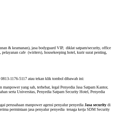
nan & keamanan), jasa bodyguard VIP, diklat satpam/security, office
, pelayanan cafe (wiriters), housekeeping hotel, kurir surat penting,
813-1176-5117 atau tekan klik tombol dibawah ini:
en manpower yang sah, terhebat
, legal
Penyedia Jasa Satpam Kantor,
han serta Universitas, Penyedia Satpam Security Hotel, Penyedia
 sebagai perusahaan manpower agensi penyalur penyedia
Jasa security
di
terima permintaan jasa
penyalur
penyedia tenaga kerja SDM Security